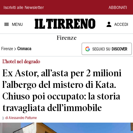
Il
Iscriviti alle Newsletter
ABBONATI
Tirreno
MENU
ACCEDI
Firenze
Firenze
Cronaca
SEGUICI SU
DISCOVER
L’hotel nel degrado
Ex Astor, all’asta per 2 milioni
l’albergo del mistero di Kata.
Chiuso poi occupato: la storia
travagliata dell’immobile
di Alessandro Pattume