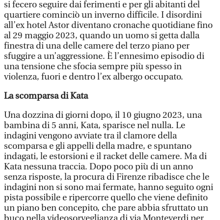
si fecero seguire dai ferimenti e per gli abitanti del
quartiere cominciò un inverno difficile. I disordini
all’ex hotel Astor diventano cronache quotidiane fino
al 29 maggio 2023, quando un uomo si getta dalla
finestra di una delle camere del terzo piano per
sfuggire a un’aggressione. È l’ennesimo episodio di
una tensione che sfocia sempre più spesso in
violenza, fuori e dentro l’ex albergo occupato.
La scomparsa di Kata
Una dozzina di giorni dopo, il 10 giugno 2023, una
bambina di 5 anni, Kata, sparisce nel nulla. Le
indagini vengono avviate tra il clamore della
scomparsa e gli appelli della madre, e spuntano
indagati, le estorsioni e il racket delle camere. Ma di
Kata nessuna traccia. Dopo poco più di un anno
senza risposte, la procura di Firenze ribadisce che le
indagini non si sono mai fermate, hanno seguito ogni
pista possibile e ripercorre quello che viene definito
un piano ben concepito, che pare abbia sfruttato un
buco nella videosorveglianza di via Monteverdi per