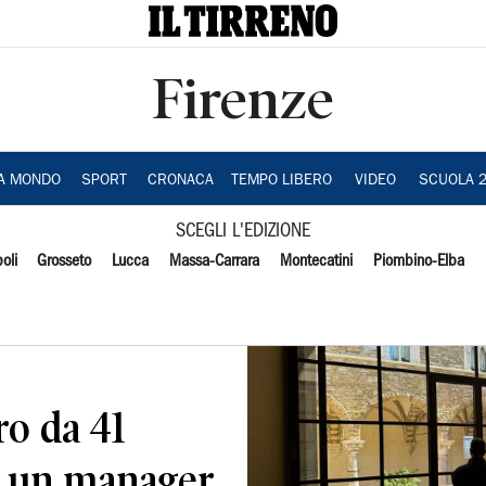
Firenze
IA MONDO
SPORT
CRONACA
TEMPO LIBERO
VIDEO
SCUOLA 
SCEGLI L'EDIZIONE
oli
Grosseto
Lucca
Massa-Carrara
Montecatini
Piombino-Elba
ro da 41
 a un manager