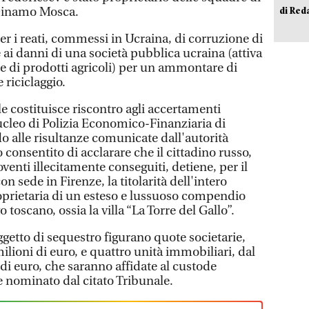
 Dinamo Mosca.
di Red
r i reati, commessi in Ucraina, di corruzione di
 ai danni di una società pubblica ucraina (attiva
 di prodotti agricoli) per un ammontare di
e riciclaggio.
e costituisce riscontro agli accertamenti
Nucleo di Polizia Economico-Finanziaria di
o alle risultanze comunicate dall'autorità
 consentito di acclarare che il cittadino russo,
venti illecitamente conseguiti, detiene, per il
on sede in Firenze, la titolarità dell'intero
roprietaria di un esteso e lussuoso compendio
toscano, ossia la villa “La Torre del Gallo”.
oggetto di sequestro figurano quote societarie,
ilioni di euro, e quattro unità immobiliari, dal
 di euro, che saranno affidate al custode
 nominato dal citato Tribunale.