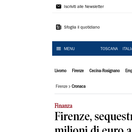
Il
Iscriviti alle Newsletter
Tirreno
Sfoglia il quotidiano
MENU
TOSCANA
ITAL
Livorno
Firenze
Cecina-Rosignano
Emp
Firenze
Cronaca
Finanza
Firenze, sequest
milioni di euro