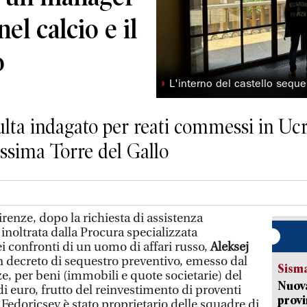
nel calcio e il
o
◗
L'interno del castello seque
ulta indagato per reati commessi in Ucr
issima Torre del Gallo
renze, dopo la richiesta di assistenza
 inoltrata dalla Procura specializzata
i confronti di un uomo di affari russo,
Aleksej
n decreto di sequestro preventivo, emesso dal
Sism
ze, per beni (immobili e quote societarie) del
Nuova
di euro, frutto del reinvestimento di proventi
provi
Fedoricsev è stato proprietario delle squadre di