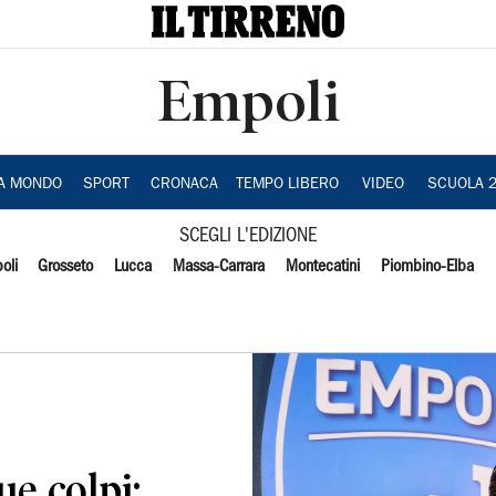
Empoli
IA MONDO
SPORT
CRONACA
TEMPO LIBERO
VIDEO
SCUOLA 
SCEGLI L'EDIZIONE
oli
Grosseto
Lucca
Massa-Carrara
Montecatini
Piombino-Elba
ue colpi: