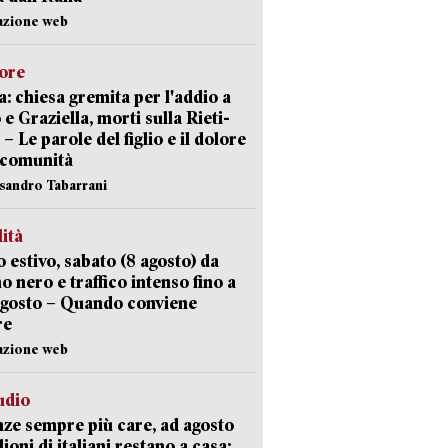
azione web
lore
: chiesa gremita per l'addio a
 e Graziella, morti sulla Rieti-
 – Le parole del figlio e il dolore
 comunità
ssandro Tabarrani
lità
 estivo, sabato (8 agosto) da
no nero e traffico intenso fino a
agosto – Quando conviene
re
azione web
udio
ze sempre più care, ad agosto
lioni di italiani restano a casa: