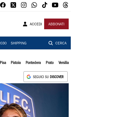
ACCEDI
ABBONATI
2030
SHIPPING
CERCA
Pisa
Pistoia
Pontedera
Prato
Versilia
SEGUICI SU
DISCOVER