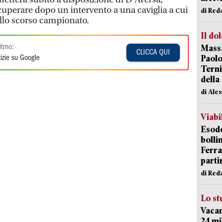
uperare dopo un intervento a una caviglia a cui
di Red
dello scorso campionato.
Il do
Massa
itmo:
CLICCA QUI
Paolo
izie su Google
Terni
della
di Ale
Viabi
Esodo
bolli
Ferr
parti
di Red
Lo st
Vacan
24 mi