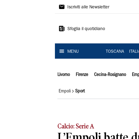
Il
Iscriviti alle Newsletter
Tirreno
Sfoglia il quotidiano
MENU
TOSCANA
ITAL
Livorno
Firenze
Cecina-Rosignano
Emp
Empoli
Sport
Calcio: Serie A
L’Empoli batte d