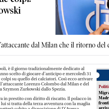
owski
ell’attaccante dal Milan che il ritorno d
li, è il giorno tradizionalmente dedicato al
anno scelto di giocare d’anticipo e mercoledì 31
colpi su quello dei calciatori. Così ecco arrivare
 dell’attaccante Lorenzo Colombo dal Milan e del
Polit
ta Szymon Zurkowski dallo Spezia.
Migra
Madri
a in prestito con diritto di riscatto. Il polacco in
front
 lui si tratta della terza avventura con la maglia
arriva
etterà subito a disposizione di D’Aversa,