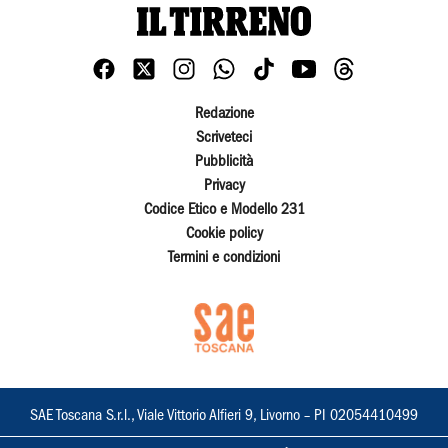
Redazione
Scriveteci
Pubblicità
Privacy
Codice Etico e Modello 231
Cookie policy
Termini e condizioni
SAE Toscana S.r.l., Viale Vittorio Alfieri 9, Livorno – PI 02054410499