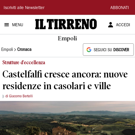
Il
Iscriviti alle Newsletter
ABBONATI
Tirreno
MENU
ACCEDI
Empoli
Empoli
Cronaca
SEGUICI SU
DISCOVER
Strutture d'eccellenza
Castelfalfi cresce ancora: nuove
residenze in casolari e ville
di Giacomo Bertelli