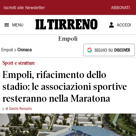
Il
Iscriviti alle Newsletter
ABBONATI
Tirreno
MENU
ACCEDI
Empoli
Empoli
Cronaca
SEGUICI SU
DISCOVER
Sport e strutture
Empoli, rifacimento dello
stadio: le associazioni sportive
resteranno nella Maratona
di Danilo Renzullo