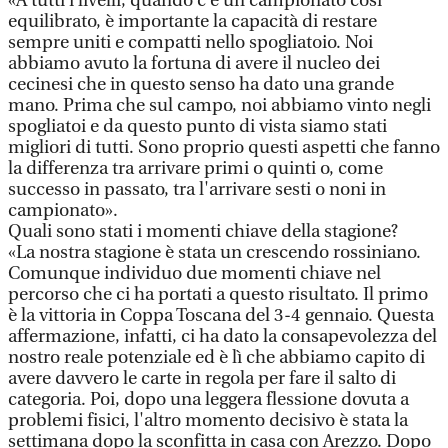
«A tutti i livelli, quando c’è un campionato così
equilibrato, è importante la capacità di restare
sempre uniti e compatti nello spogliatoio. Noi
abbiamo avuto la fortuna di avere il nucleo dei
cecinesi che in questo senso ha dato una grande
mano. Prima che sul campo, noi abbiamo vinto negli
spogliatoi e da questo punto di vista siamo stati
migliori di tutti. Sono proprio questi aspetti che fanno
la differenza tra arrivare primi o quinti o, come
successo in passato, tra l'arrivare sesti o noni in
campionato».
Quali sono stati i momenti chiave della stagione?
«La nostra stagione è stata un crescendo rossiniano.
Comunque individuo due momenti chiave nel
percorso che ci ha portati a questo risultato. Il primo
è la vittoria in Coppa Toscana del 3-4 gennaio. Questa
affermazione, infatti, ci ha dato la consapevolezza del
nostro reale potenziale ed è lì che abbiamo capito di
avere davvero le carte in regola per fare il salto di
categoria. Poi, dopo una leggera flessione dovuta a
problemi fisici, l'altro momento decisivo è stata la
settimana dopo la sconfitta in casa con Arezzo. Dopo