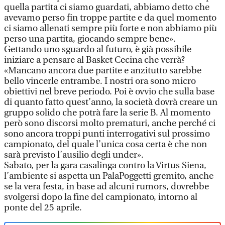
quella partita ci siamo guardati, abbiamo detto che
avevamo perso fin troppe partite e da quel momento
ci siamo allenati sempre più forte e non abbiamo più
perso una partita, giocando sempre bene».
Gettando uno sguardo al futuro, è già possibile
iniziare a pensare al Basket Cecina che verrà?
«Mancano ancora due partite e anzitutto sarebbe
bello vincerle entrambe. I nostri ora sono micro
obiettivi nel breve periodo. Poi è ovvio che sulla base
di quanto fatto quest’anno, la società dovrà creare un
gruppo solido che potrà fare la serie B. Al momento
però sono discorsi molto prematuri, anche perché ci
sono ancora troppi punti interrogativi sul prossimo
campionato, del quale l’unica cosa certa è che non
sarà previsto l’ausilio degli under».
Sabato, per la gara casalinga contro la Virtus Siena,
l’ambiente si aspetta un PalaPoggetti gremito, anche
se la vera festa, in base ad alcuni rumors, dovrebbe
svolgersi dopo la fine del campionato, intorno al
ponte del 25 aprile.