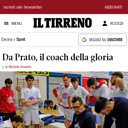
Il
Iscriviti alle Newsletter
ABBONATI
Tirreno
MENU
ACCEDI
Cecina
Sport
SEGUICI SU
DISCOVER
Da Prato, il coach della gloria
di Michele Amadori