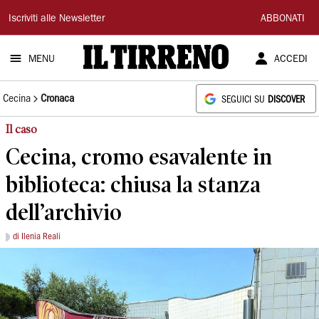
Il
Iscriviti alle Newsletter
ABBONATI
Tirreno
MENU
ACCEDI
Cecina
Cronaca
SEGUICI SU
DISCOVER
Il caso
Cecina, cromo esavalente in
biblioteca: chiusa la stanza
dell’archivio
di Ilenia Reali