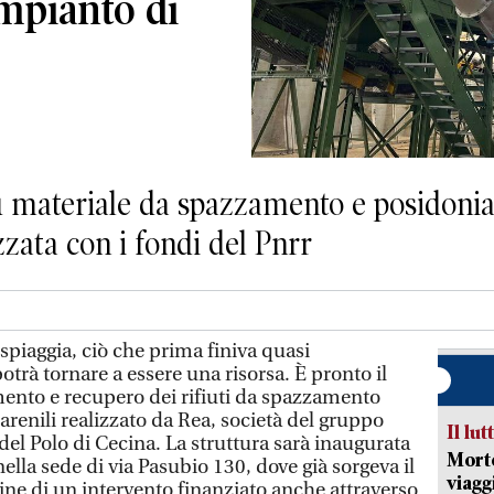
’impianto di
u materiale da spazzamento e posidonia. 
zzata con i fondi del Pnrr
spiaggia, ciò che prima finiva quasi
otrà tornare a essere una risorsa. È pronto il
ento e recupero dei rifiuti da spazzamento
 arenili realizzato da Rea, società del gruppo
Il lut
del Polo di Cecina. La struttura sarà inaugurata
Morto
ella sede di via Pasubio 130, dove già sorgeva il
viagg
mine di un intervento finanziato anche attraverso