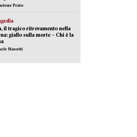
azione Prato
agedia
, il tragico ritrovamento nella
rna: giallo sulla morte – Chi è la
ma
hele Masotti