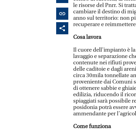
le risorse del Pnrr. Si tra
cambiare il destino di migl
anno sul territorio: non pi
recuperare e reimmettere n
Cosa lavora
Il cuore dell’impianto è l
lavaggio e separazione che
contenute nei rifiuti prov
delle caditoie e dagli aren
circa 30mila tonnellate ann
proveniente dai Comuni se
di ottenere sabbie e ghiaie
edilizia, riducendo il ric
spiaggiati sarà possibile 
posidonia potrà essere av
ammendante per l’agricol
Come funziona