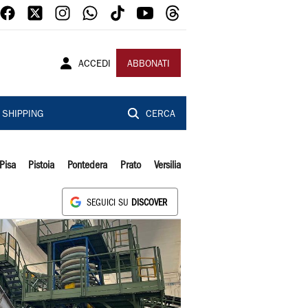
ACCEDI
ABBONATI
SHIPPING
CERCA
Pisa
Pistoia
Pontedera
Prato
Versilia
SEGUICI SU
DISCOVER