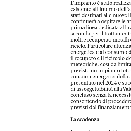
L’impianto è stato realiz
esistente all’interno dell’
stati destinati alle nuove 
continuerà a ospitare le at
prima linea dedicata al lav
seconda per il trattament
inoltre recuperati metalli e 
riciclo. Particolare attenz
energetica e al consumo di
il recupero e il ricircolo 
meteoriche, così da limitar
previsto un impianto foto
consumi energetici della s
presentato nel 2024 e suc
di assoggettabilità alla Va
concluso senza la necessi
consentendo di procedere 
previsti dal finanziament
La scadenza