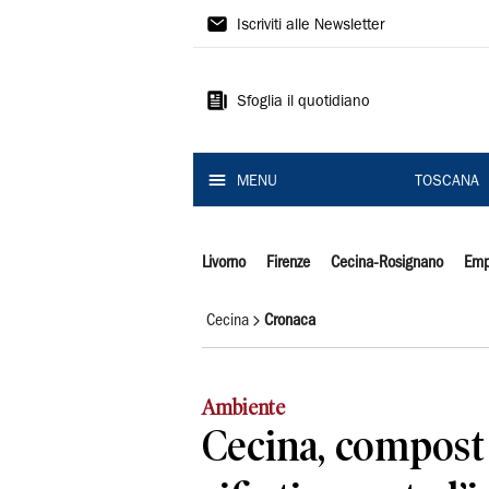
Il
Iscriviti alle Newsletter
Tirreno
Sfoglia il quotidiano
MENU
TOSCANA
Livorno
Firenze
Cecina-Rosignano
Emp
Cecina
Cronaca
Ambiente
Cecina, compost 