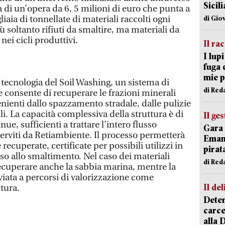
Sicil
tta di un’opera da 6, 5 milioni di euro che punta a
iaia di tonnellate di materiali raccolti ogni
di Gio
ù soltanto rifiuti da smaltire, ma materiali da
ei cicli produttivi.
Il ra
I lup
fuga 
mie 
a tecnologia del Soil Washing, un sistema di
di Red
 consente di recuperare le frazioni minerali
enienti dallo spazzamento stradale, dalle pulizie
ili. La capacità complessiva della struttura è di
Il ge
ue, sufficienti a trattare l’intero flusso
Gara 
rviti da Retiambiente. Il processo permetterà
Emanu
 recuperate, certificate per possibili utilizzi in
pirat
orso allo smaltimento. Nel caso dei materiali
di Red
recuperare anche la sabbia marina, mentre la
viata a percorsi di valorizzazione come
Il del
tura.
Deten
carce
alla 