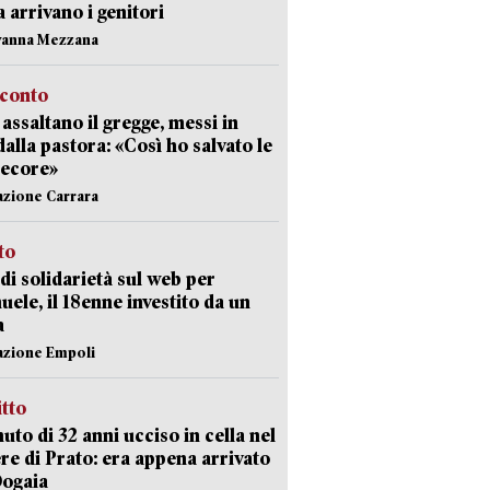
ia arrivano i genitori
vanna Mezzana
cconto
i assaltano il gregge, messi in
dalla pastora: «Così ho salvato le
pecore»
azione Carrara
sto
di solidarietà sul web per
ele, il 18enne investito da un
a
azione Empoli
itto
uto di 32 anni ucciso in cella nel
re di Prato: era appena arrivato
Dogaia