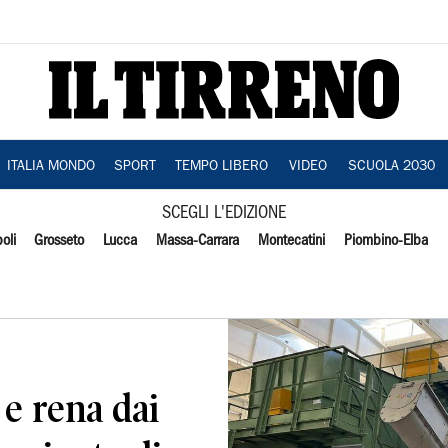
ITALIA MONDO
SPORT
TEMPO LIBERO
VIDEO
SCUOLA 2030
SCEGLI L'EDIZIONE
oli
Grosseto
Lucca
Massa-Carrara
Montecatini
Piombino-Elba
e rena dai