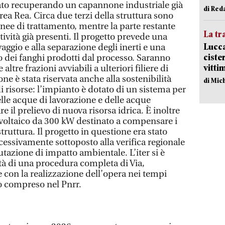
zato recuperando un capannone industriale già
di Red
area Rea. Circa due terzi della struttura sono
linee di trattamento, mentre la parte restante
La tr
tività già presenti. Il progetto prevede una
Lucca
aggio e alla separazione degli inerti e una
ciste
o dei fanghi prodotti dal processo. Saranno
vitti
altre frazioni avviabili a ulteriori filiere di
ione è stata riservata anche alla sostenibilità
di Mic
 risorse: l’impianto è dotato di un sistema per
delle acque di lavorazione e delle acque
e il prelievo di nuova risorsa idrica. È inoltre
voltaico da 300 kW destinato a compensare i
truttura. Il progetto in questione era stato
cessivamente sottoposto alla verifica regionale
lutazione di impatto ambientale. L’iter si è
tà di una procedura completa di Via,
con la realizzazione dell’opera nei tempi
o compreso nel Pnrr.