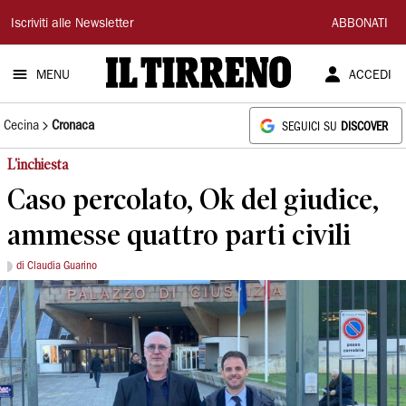
Il
Iscriviti alle Newsletter
ABBONATI
Tirreno
MENU
ACCEDI
Cecina
Cronaca
SEGUICI SU
DISCOVER
L'inchiesta
Caso percolato, Ok del giudice,
ammesse quattro parti civili
di Claudia Guarino