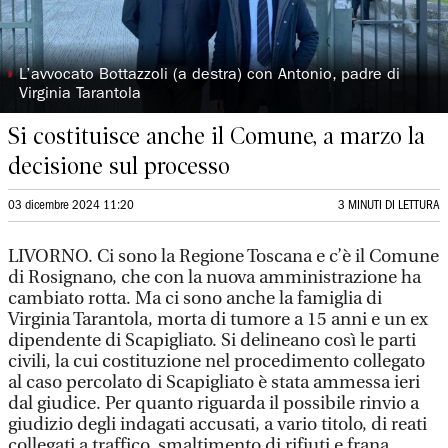
◗
L’avvocato Bottazzoli (a destra) con Antonio, padre di
Virginia Tarantola
Si costituisce anche il Comune, a marzo la
decisione sul processo
03 dicembre 2024 11:20
3 MINUTI DI LETTURA
LIVORNO. Ci sono la Regione Toscana e c’è il Comune
di Rosignano, che con la nuova amministrazione ha
cambiato rotta. Ma ci sono anche la famiglia di
Virginia Tarantola, morta di tumore a 15 anni e un ex
dipendente di Scapigliato. Si delineano così le parti
civili, la cui costituzione nel procedimento collegato
al caso percolato di Scapigliato è stata ammessa ieri
dal giudice. Per quanto riguarda il possibile rinvio a
giudizio degli indagati accusati, a vario titolo, di reati
collegati a traffico, smaltimento di rifiuti e frana