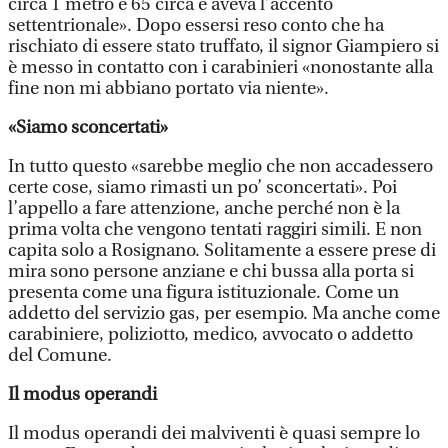
circa 1 metro e 65 circa e aveva l’accento
settentrionale». Dopo essersi reso conto che ha
rischiato di essere stato truffato, il signor Giampiero si
è messo in contatto con i carabinieri «nonostante alla
fine non mi abbiano portato via niente».
«Siamo sconcertati»
In tutto questo «sarebbe meglio che non accadessero
certe cose, siamo rimasti un po’ sconcertati». Poi
l’appello a fare attenzione, anche perché non è la
prima volta che vengono tentati raggiri simili. E non
capita solo a Rosignano. Solitamente a essere prese di
mira sono persone anziane e chi bussa alla porta si
presenta come una figura istituzionale. Come un
addetto del servizio gas, per esempio. Ma anche come
carabiniere, poliziotto, medico, avvocato o addetto
del Comune.
Il modus operandi
Il modus operandi dei malviventi è quasi sempre lo