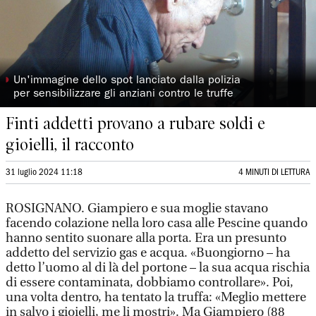
◗
Un'immagine dello spot lanciato dalla polizia
per sensibilizzare gli anziani contro le truffe
Finti addetti provano a rubare soldi e
gioielli, il racconto
31 luglio 2024 11:18
4 MINUTI DI LETTURA
ROSIGNANO. Giampiero e sua moglie stavano
facendo colazione nella loro casa alle Pescine quando
hanno sentito suonare alla porta. Era un presunto
addetto del servizio gas e acqua. «Buongiorno – ha
detto l’uomo al di là del portone – la sua acqua rischia
di essere contaminata, dobbiamo controllare». Poi,
una volta dentro, ha tentato la truffa: «Meglio mettere
in salvo i gioielli, me li mostri». Ma Giampiero (88