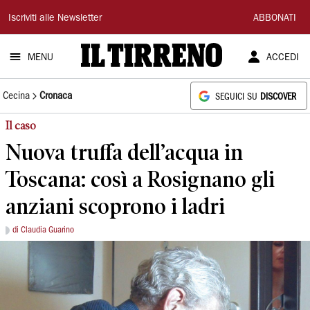
Il
Iscriviti alle Newsletter
ABBONATI
Tirreno
MENU
ACCEDI
Cecina
Cronaca
SEGUICI SU
DISCOVER
Il caso
Nuova truffa dell’acqua in
Toscana: così a Rosignano gli
anziani scoprono i ladri
di Claudia Guarino