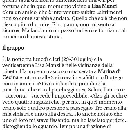
quello sguardo, non lo dimenticherò mai». E per
fortuna che in quel momento vicino a
Lisa Manzi
c’era un amico, che è intervenuto subito «altrimenti
non so come sarebbe andata. Quello che so è che non
riesco più a dormire. E ho paura, non mi sento al
sicuro». Ma facciamo un passo indietro e torniamo al
principio di questa storia.
Il gruppo
È la notte tra lunedì e ieri (29-30 luglio) e la
ventisettenne Lisa Manzi è nelle vicinanze della
pineta. Ha appena trascorso una serata a
Marina di
Cecina
e intorno alle 2 si trova in via Vittorio Bottego
con un amico. «Stavo andando a prendere la
macchina, che era al parcheggione». Saluta l’amico e
– racconta – succede l’imprevedibile. «Alzo gli occhi e
vedo quattro ragazzi che, per me, in quel momento
erano solo quattro persone a passeggio. Tre erano alla
mia sinistra e uno sulla destra. Ho anche notato che
uno di loro mi stava fissando, ma ho lasciato perdere,
distogliendo lo sguardo. Tempo una frazione di