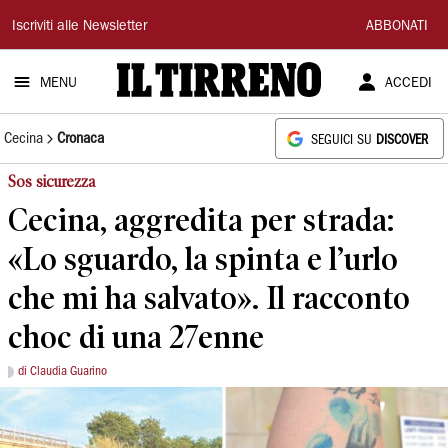
Il
Iscriviti alle Newsletter
ABBONATI
Tirreno
MENU
ACCEDI
Cecina
Cronaca
SEGUICI SU
DISCOVER
Sos sicurezza
Cecina, aggredita per strada:
«Lo sguardo, la spinta e l’urlo
che mi ha salvato». Il racconto
choc di una 27enne
di Claudia Guarino