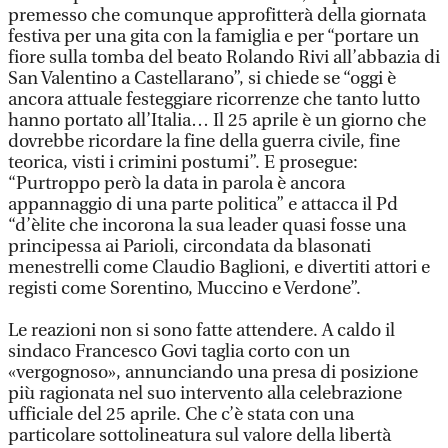
premesso che comunque approfitterà della giornata
festiva per una gita con la famiglia e per “portare un
fiore sulla tomba del beato Rolando Rivi all’abbazia di
San Valentino a Castellarano”, si chiede se “oggi è
ancora attuale festeggiare ricorrenze che tanto lutto
hanno portato all’Italia… Il 25 aprile è un giorno che
dovrebbe ricordare la fine della guerra civile, fine
teorica, visti i crimini postumi”. E prosegue:
“Purtroppo però la data in parola è ancora
appannaggio di una parte politica” e attacca il Pd
“d’èlite che incorona la sua leader quasi fosse una
principessa ai Parioli, circondata da blasonati
menestrelli come Claudio Baglioni, e divertiti attori e
registi come Sorentino, Muccino e Verdone”.
Le reazioni non si sono fatte attendere. A caldo il
sindaco Francesco Govi taglia corto con un
«vergognoso», annunciando una presa di posizione
più ragionata nel suo intervento alla celebrazione
ufficiale del 25 aprile. Che c’è stata con una
particolare sottolineatura sul valore della libertà