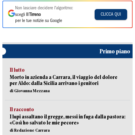
Non lasciare decidere l'algoritmo:
CLICCA QUI
scegli
Il Tirreno
per le tue notizie su Google
Primo piano
Il lutto
Morto in azienda a Carrara, il viaggio del dolore
per Aldo: dalla Sicilia arrivano i genitori
di Giovanna Mezzana
Il racconto
I lupi assaltano il gregge, messi in fuga dalla pastora:
«Così ho salvato le mie pecore»
di Redazione Carrara