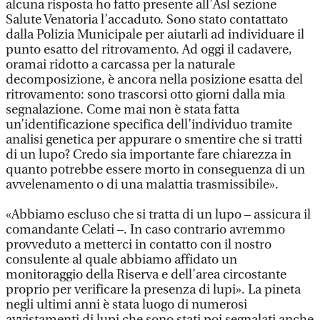
alcuna risposta ho fatto presente all’Asl sezione
Salute Venatoria l’accaduto. Sono stato contattato
dalla Polizia Municipale per aiutarli ad individuare il
punto esatto del ritrovamento. Ad oggi il cadavere,
oramai ridotto a carcassa per la naturale
decomposizione, è ancora nella posizione esatta del
ritrovamento: sono trascorsi otto giorni dalla mia
segnalazione. Come mai non è stata fatta
un’identificazione specifica dell’individuo tramite
analisi genetica per appurare o smentire che si tratti
di un lupo? Credo sia importante fare chiarezza in
quanto potrebbe essere morto in conseguenza di un
avvelenamento o di una malattia trasmissibile».
«Abbiamo escluso che si tratta di un lupo – assicura il
comandante Celati –. In caso contrario avremmo
provveduto a metterci in contatto con il nostro
consulente al quale abbiamo affidato un
monitoraggio della Riserva e dell’area circostante
proprio per verificare la presenza di lupi». La pineta
negli ultimi anni è stata luogo di numerosi
avvistamenti di lupi che sono stati poi segnalati anche