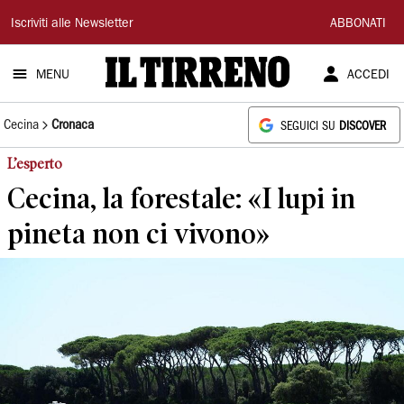
Il
Iscriviti alle Newsletter
ABBONATI
Tirreno
MENU
ACCEDI
Cecina
Cronaca
SEGUICI SU
DISCOVER
L’esperto
Cecina, la forestale: «I lupi in
pineta non ci vivono»