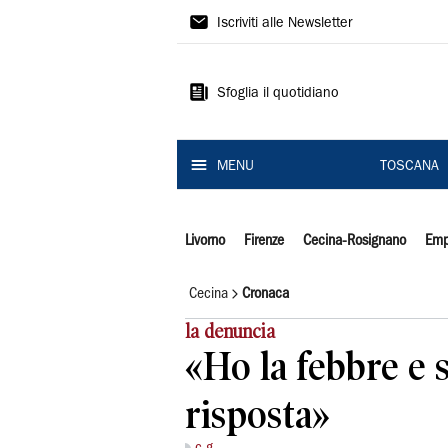
Il
Iscriviti alle Newsletter
Tirreno
Sfoglia il quotidiano
MENU
TOSCANA
Livorno
Firenze
Cecina-Rosignano
Emp
Cecina
Cronaca
la denuncia
«Ho la febbre e 
risposta»