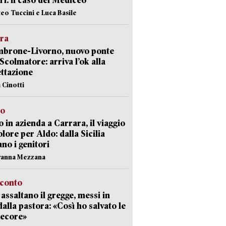
i: il caso del Mediceo
teo Tuccini e Luca Basile
era
mbrone-Livorno, nuovo ponte
 Scolmatore: arriva l’ok alla
ttazione
 Cinotti
to
 in azienda a Carrara, il viaggio
olore per Aldo: dalla Sicilia
ano i genitori
vanna Mezzana
cconto
i assaltano il gregge, messi in
dalla pastora: «Così ho salvato le
pecore»