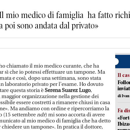
l mio medico di famiglia ha fatto richi
a poi sono andata dal privato»
 ho chiamato il mio medico curante, che ha
 far sì che io potessi effettuare un tampone. Ma
Il ca
amata e così, dopo una settimana, sono stata
Follo
un laboratorio privato per l’esame. Ho dovuto
inviat
tare questa storia è
Serena Suarez Lugo
,
 maggior organizzazione nella gestione dei
di Iva
ibile essere costretti a rimanere chiusi in casa
one». Ma andiamo con ordine e ripercorriamo la
Fa di
so (15 settembre
ndr
) mi sono accorta di avere
«Fort
omunicato al mio medico di famiglia che ha detto
Ibiza
er chiedere un tampone». In pratica il dottore,