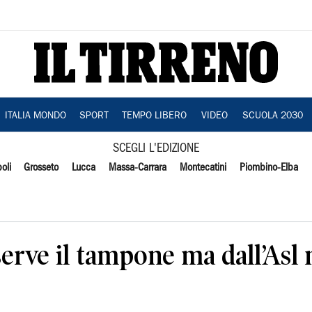
ITALIA MONDO
SPORT
TEMPO LIBERO
VIDEO
SCUOLA 2030
SCEGLI L'EDIZIONE
oli
Grosseto
Lucca
Massa-Carrara
Montecatini
Piombino-Elba
serve il tampone ma dall’Asl