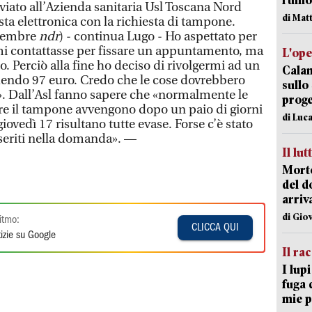
rumor
iato all’Azienda sanitaria Usl Toscana Nord
di Mat
ta elettronica con la richiesta di tampone.
ettembre
ndr
) - continua Lugo - Ho aspettato per
mi contattasse per fissare un appuntamento, ma
L'op
 Perciò alla fine ho deciso di rivolgermi ad un
Cala
dendo 97 euro. Credo che le cose dovrebbero
sullo
. Dall’Asl fanno sapere che «normalmente le
proge
re il tampone avvengono dopo un paio di giorni
di Luca
 giovedì 17 risultano tutte evase. Forse c’è stato
seriti nella domanda». —
Il lut
Morto
del d
arriv
di Gio
itmo:
CLICCA QUI
izie su Google
Il ra
I lup
fuga 
mie 