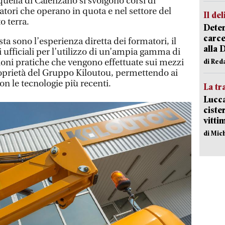
quella di Calenzano si svolgono corsi di
ratori che operano in quota e nel settore del
Il del
 terra.
Deten
carce
ta sono l’esperienza diretta dei formatori, il
alla 
ni ufficiali per l’utilizzo di un’ampia gamma di
zioni pratiche che vengono effettuate sui mezzi
di Red
oprietà del Gruppo Kiloutou, permettendo ai
con le tecnologie più recenti.
La tr
Lucca
ciste
vitti
di Mic