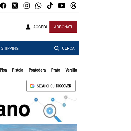
ACCEDI
ABBONATI
SHIPPING
CERCA
Pisa
Pistoia
Pontedera
Prato
Versilia
SEGUICI SU
DISCOVER