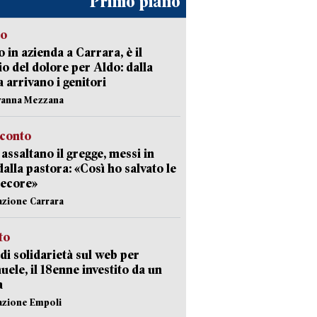
Primo piano
to
 in azienda a Carrara, è il
io del dolore per Aldo: dalla
ia arrivano i genitori
vanna Mezzana
cconto
i assaltano il gregge, messi in
dalla pastora: «Così ho salvato le
pecore»
azione Carrara
sto
di solidarietà sul web per
ele, il 18enne investito da un
a
azione Empoli