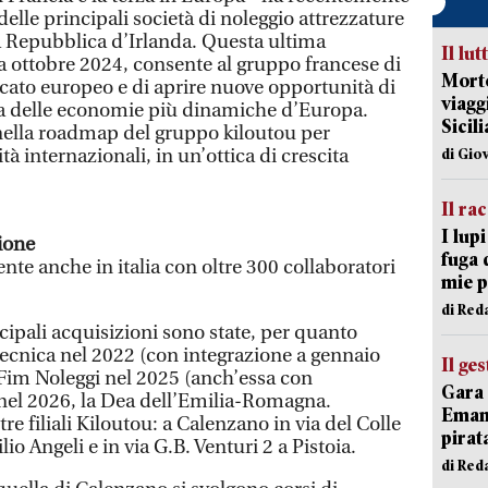
lle principali società di noleggio attrezzature
la Repubblica d’Irlanda. Questa ultima
Il lut
a ottobre 2024, consente al gruppo francese di
Morto
rcato europeo e di aprire nuove opportunità di
viagg
na delle economie più dinamiche d’Europa.
Sicil
 nella roadmap del gruppo kiloutou per
tà internazionali, in un’ottica di crescita
di Gio
Il ra
I lup
zione
fuga 
ente anche in italia con oltre 300 collaboratori
mie 
di Red
ncipali acquisizioni sono state, per quanto
tecnica nel 2022 (con integrazione a gennaio
Il ge
e Fim Noleggi nel 2025 (anch’essa con
Gara 
 nel 2026, la Dea dell’Emilia-Romagna.
Emanu
re filiali Kiloutou: a Calenzano in via del Colle
pirat
io Angeli e in via G.B. Venturi 2 a Pistoia.
di Red