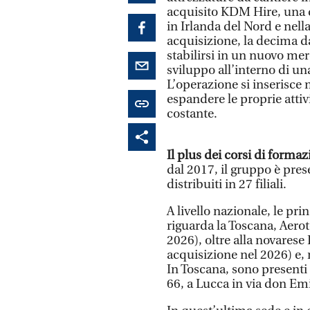
acquisito KDM Hire, una de
in Irlanda del Nord e nel
acquisizione, la decima d
stabilirsi in un nuovo me
sviluppo all’interno di u
L’operazione si inserisce
espandere le proprie attivi
costante.
Il plus dei corsi di forma
dal 2017, il gruppo è pres
distribuiti in 27 filiali.
A livello nazionale, le pri
riguarda la Toscana, Aero
2026), oltre alla novares
acquisizione nel 2026) e,
In Toscana, sono presenti t
66, a Lucca in via don Emil