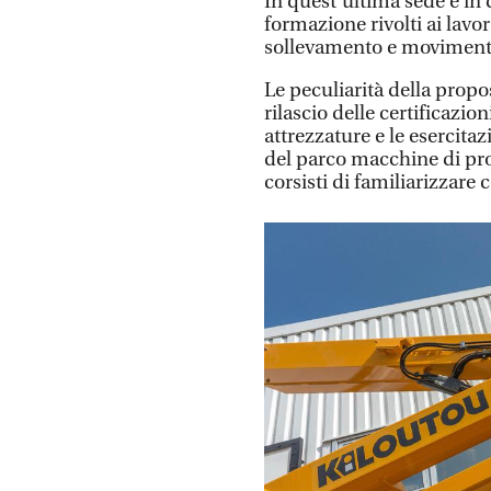
In quest’ultima sede e in 
formazione rivolti ai lavo
sollevamento e movimento
Le peculiarità della propos
rilascio delle certificazio
attrezzature e le esercita
del parco macchine di pr
corsisti di familiarizzare 