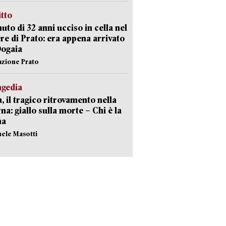
itto
uto di 32 anni ucciso in cella nel
re di Prato: era appena arrivato
Dogaia
azione Prato
agedia
, il tragico ritrovamento nella
rna: giallo sulla morte – Chi è la
ma
hele Masotti