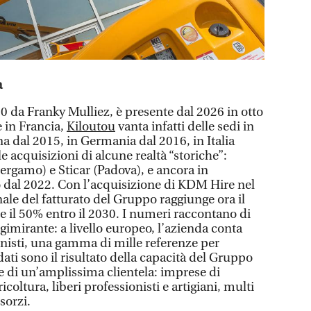
a
0 da Franky Mulliez, è presente dal 2026 in otto
e in Francia,
Kiloutou
vanta infatti delle sedi in
a dal 2015, in Germania dal 2016, in Italia
e acquisizioni di alcune realtà “storiche”:
Bergamo) e Sticar (Padova), e ancora in
 dal 2022. Con l’acquisizione di KDM Hire nel
ale del fatturato del Gruppo raggiunge ora il
e il 50% entro il 2030. I numeri raccontano di
gimirante: a livello europeo, l’azienda conta
ionisti, una gamma di mille referenze per
ati sono il risultato della capacità del Gruppo
e di un’amplissima clientela: imprese di
icoltura, liberi professionisti e artigiani, multi
sorzi.