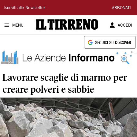
Il
Iscriviti alle Newsletter
ABBONATI
Tirreno
MENU
ACCEDI
SEGUICI SU
DISCOVER
Lavorare scaglie di marmo per
creare polveri e sabbie