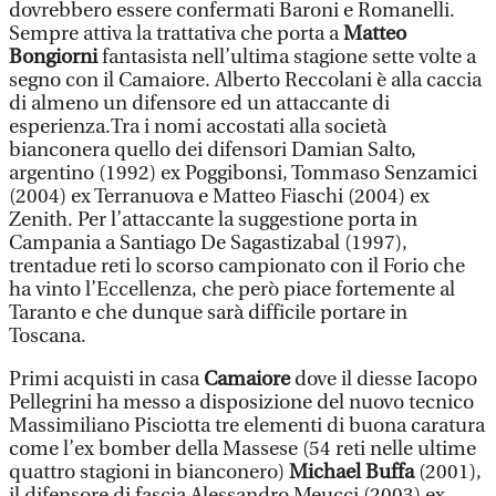
dovrebbero essere confermati Baroni e Romanelli.
Sempre attiva la trattativa che porta a
Matteo
Bongiorni
fantasista nell’ultima stagione sette volte a
segno con il Camaiore. Alberto Reccolani è alla caccia
di almeno un difensore ed un attaccante di
esperienza.Tra i nomi accostati alla società
bianconera quello dei difensori Damian Salto,
argentino (1992) ex Poggibonsi, Tommaso Senzamici
(2004) ex Terranuova e Matteo Fiaschi (2004) ex
Zenith. Per l’attaccante la suggestione porta in
Campania a Santiago De Sagastizabal (1997),
trentadue reti lo scorso campionato con il Forio che
ha vinto l’Eccellenza, che però piace fortemente al
Taranto e che dunque sarà difficile portare in
Toscana.
Primi acquisti in casa
Camaiore
dove il diesse Iacopo
Pellegrini ha messo a disposizione del nuovo tecnico
Massimiliano Pisciotta tre elementi di buona caratura
come l’ex bomber della Massese (54 reti nelle ultime
quattro stagioni in bianconero)
Michael Buffa
(2001),
il difensore di fascia Alessandro Meucci (2003) ex