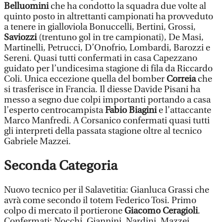
Belluomini
che ha condotto la squadra due volte al
quinto posto in altrettanti campionati ha provveduto
a tenere in gialloviola Bonuccelli, Bertini, Grossi,
Saviozzi
(trentuno gol in tre campionati), De Masi,
Martinelli, Petrucci, D’Onofrio, Lombardi, Barozzi e
Sereni. Quasi tutti confermati in casa Capezzano
guidato per l’undicesima stagione di fila da Riccardo
Coli. Unica eccezione quella del bomber
Correia
che
si trasferisce in Francia. Il diesse Davide Pisani ha
messo a segno due colpi importanti portando a casa
l’esperto centrocampista
Fabio Biagini
e l’attaccante
Marco Manfredi. A Corsanico confermati quasi tutti
gli interpreti della passata stagione oltre al tecnico
Gabriele Mazzei.
Seconda Categoria
Nuovo tecnico per il Salavetitia: Gianluca Grassi che
avrà come secondo il totem Federico Tosi. Primo
colpo di mercato il portierone
Giacomo Ceragioli
.
Confermati: Nocchi, Giannini, Nardini, Mazzei,