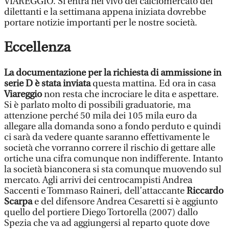
VIAREGGIO. Si entra nel vivo del calciomercato dei
dilettanti e la settimana appena iniziata dovrebbe
portare notizie importanti per le nostre società.
Eccellenza
La documentazione per la richiesta di ammissione in
serie D è stata inviata
questa mattina. Ed ora in casa
Viareggio
non resta che incrociare le dita e aspettare.
Si è parlato molto di possibili graduatorie, ma
attenzione perché 50 mila dei 105 mila euro da
allegare alla domanda sono a fondo perduto e quindi
ci sarà da vedere quante saranno effettivamente le
società che vorranno correre il rischio di gettare alle
ortiche una cifra comunque non indifferente. Intanto
la società bianconera si sta comunque muovendo sul
mercato. Agli arrivi dei centrocampisti Andrea
Saccenti e Tommaso Raineri, dell’attaccante
Riccardo
Scarpa
e del difensore Andrea Cesaretti si è aggiunto
quello del portiere Diego Tortorella (2007) dallo
Spezia che va ad aggiungersi al reparto quote dove