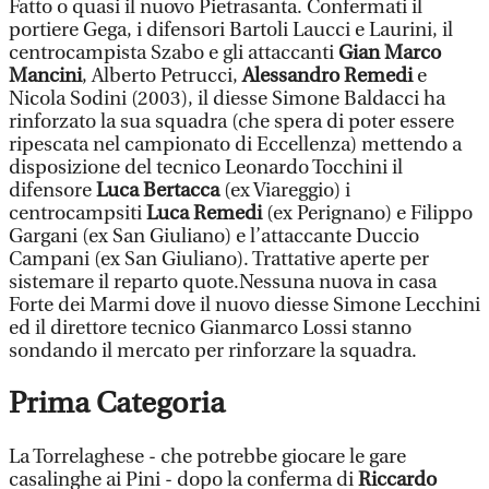
Fatto o quasi il nuovo Pietrasanta. Confermati il
portiere Gega, i difensori Bartoli Laucci e Laurini, il
centrocampista Szabo e gli attaccanti
Gian Marco
Mancini
, Alberto Petrucci,
Alessandro Remedi
e
Nicola Sodini (2003), il diesse Simone Baldacci ha
rinforzato la sua squadra (che spera di poter essere
ripescata nel campionato di Eccellenza) mettendo a
disposizione del tecnico Leonardo Tocchini il
difensore
Luca Bertacca
(ex Viareggio) i
centrocampsiti
Luca Remedi
(ex Perignano) e Filippo
Gargani (ex San Giuliano) e l’attaccante Duccio
Campani (ex San Giuliano). Trattative aperte per
sistemare il reparto quote.Nessuna nuova in casa
Forte dei Marmi dove il nuovo diesse Simone Lecchini
ed il direttore tecnico Gianmarco Lossi stanno
sondando il mercato per rinforzare la squadra.
Prima Categoria
La Torrelaghese - che potrebbe giocare le gare
casalinghe ai Pini - dopo la conferma di
Riccardo