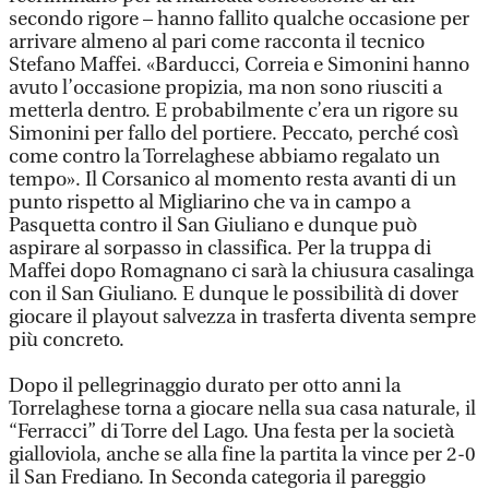
secondo rigore – hanno fallito qualche occasione per
arrivare almeno al pari come racconta il tecnico
Stefano Maffei. «Barducci, Correia e Simonini hanno
avuto l’occasione propizia, ma non sono riusciti a
metterla dentro. E probabilmente c’era un rigore su
Simonini per fallo del portiere. Peccato, perché così
come contro la Torrelaghese abbiamo regalato un
tempo». Il Corsanico al momento resta avanti di un
punto rispetto al Migliarino che va in campo a
Pasquetta contro il San Giuliano e dunque può
aspirare al sorpasso in classifica. Per la truppa di
Maffei dopo Romagnano ci sarà la chiusura casalinga
con il San Giuliano. E dunque le possibilità di dover
giocare il playout salvezza in trasferta diventa sempre
più concreto.
Dopo il pellegrinaggio durato per otto anni la
Torrelaghese torna a giocare nella sua casa naturale, il
“Ferracci” di Torre del Lago. Una festa per la società
gialloviola, anche se alla fine la partita la vince per 2-0
il San Frediano. In Seconda categoria il pareggio