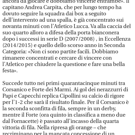
ancora da giocare e dobbiamo vincerle entrambe». Il
capitano Andrea Carpita, che per lungo tempo ha
dovuto seguire la squadra dai box a seguito
dell’intervento ad una spalla, è già concentrato sui
novanta minuti con l’Atletico Lucca. Va alla caccia del
suo quarto alloro a difesa della porta bianconera
dopo i successi in serie D (2007/2008) , in Eccellenza
(2014/2015) e quello dello scorso anno in Seconda
Categoria: «Non ci sono partite facili. Dobbiamo
rimanere concentrati e cercare di vincere con
l’Atletico per chiudere la questione e fare una bella
festa».
Succede tutto nei primi quarantacinque minuti tra
Corsanico e Forte dei Marmi. Ai gol dei nerazzurri di
Papi e Capecchi replica Cipollini su calcio di rigore
per l’1-2 che sarà il risultato finale. Per il Corsanico è
la seconda sconfitta di fila, sempre in un derby,
mentre il Forte (ora quinto in classifica a meno due
dal Fornacette) è passato all’incasso della quarta
vittoria di fila. Nella ripresa gli orange – che
recriminano per la mancata concessione di un