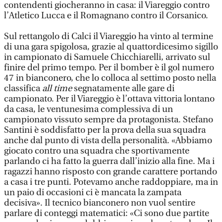
contendenti giocheranno in casa: il Viareggio contro
l’Atletico Lucca e il Romagnano contro il Corsanico.
Sul rettangolo di Calci il Viareggio ha vinto al termine
di una gara spigolosa, grazie al quattordicesimo sigillo
in campionato di Samuele Chicchiarelli, arrivato sul
finire del primo tempo. Per il bomber è il gol numero
47 in bianconero, che lo colloca al settimo posto nella
classifica
all time
segnatamente alle gare di
campionato. Per il Viareggio è l’ottava vittoria lontano
da casa, le ventunesima complessiva di un
campionato vissuto sempre da protagonista. Stefano
Santini è soddisfatto per la prova della sua squadra
anche dal punto di vista della personalità. «Abbiamo
giocato contro una squadra che sportivamente
parlando ci ha fatto la guerra dall’inizio alla fine. Ma i
ragazzi hanno risposto con grande carattere portando
a casa i tre punti. Potevamo anche raddoppiare, ma in
un paio di occasioni ci è mancata la zampata
decisiva». Il tecnico bianconero non vuol sentire
parlare di conteggi matematici: «Ci sono due partite