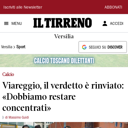
Il
Iscriviti alle Newsletter
ABBONATI
Tirreno
MENU
ACCEDI
Versilia
Versilia
Sport
SEGUICI SU
DISCOVER
Calcio
Viareggio, il verdetto è rinviato:
«Dobbiamo restare
concentrati»
di Massimo Guidi