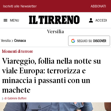
Il
Iscriviti alle Newsletter
ABBONATI
Tirreno
MENU
ACCEDI
Versilia
Versilia
Cronaca
SEGUICI SU
DISCOVER
Momenti di terrore
Viareggio, follia nella notte su
viale Europa: terrorizza e
minaccia i passanti con un
machete
di Gabriele Buffoni