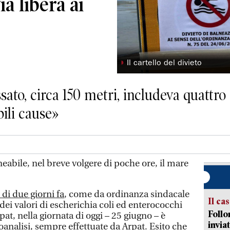
ia libera ai
◗
Il cartello del divieto
ssato, circa 150 metri, includeva quattro 
bili cause»
bile, nel breve volgere di poche ore, il mare
i di due giorni fa
, come da ordinanza sindacale
Il ca
 dei valori di escherichia coli ed enterococchi
Follo
rpat, nella giornata di oggi – 25 giugno – è
inviat
roanalisi, sempre effettuate da Arpat. Esito che