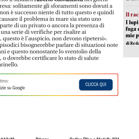
rpresa: solitamente gli sforamenti sono dovuti a
on è successo niente di tutto questo e quindi
Il ra
causare il problema in mare sia stato uno
I lup
parte di un privato o ancora la presenza di
fuga 
na serie di verifiche per risalire ai
mie 
i, questo è l’auspicio, non devono ripetersi».
di Red
episodici bisognerebbe parlare di situazioni note
ni e questo nonostante lo sventolio della
 o dovrebbe certificare lo stato di salute
rinello.
itmo:
CLICCA QUI
izie su Google