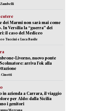
n Zambelli
scutere
e dei Marmi non sarà mai come
». In Versilia la “guerra” dei
i: il caso del Mediceo
teo Tuccini e Luca Basile
era
mbrone-Livorno, nuovo ponte
 Scolmatore: arriva l’ok alla
ttazione
 Cinotti
to
 in azienda a Carrara, il viaggio
olore per Aldo: dalla Sicilia
ano i genitori
vanna Mezzana