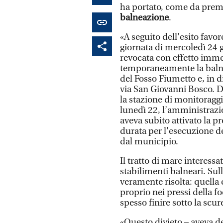
ha portato, come da prem
balneazione
.
«A seguito dell'esito favo
giornata di mercoledì 24 g
revocata con effetto imme
temporaneamente la balne
del Fosso Fiumetto e, in d
via San Giovanni Bosco. D
la stazione di monitorag
lunedì 22, l’amministrazio
aveva subito attivato la p
durata per l'esecuzione de
dal municipio.
Il tratto di mare interessa
stabilimenti balneari. Su
veramente risolta: quella 
proprio nei pressi della f
spesso finire sotto la scur
«Questo divieto – aveva de