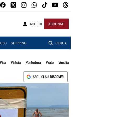
ACCEDI
ABBONATI
2030
SHIPPING
CERCA
Pisa
Pistoia
Pontedera
Prato
Versilia
SEGUICI SU
DISCOVER