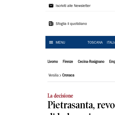
Il
Iscriviti alle Newsletter
Tirreno
Sfoglia il quotidiano
MENU
TOSCANA
ITAL
Livorno
Firenze
Cecina-Rosignano
Emp
Versilia
Cronaca
La decisione
Pietrasanta, revo