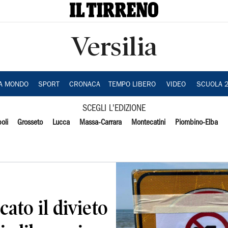
Versilia
IA MONDO
SPORT
CRONACA
TEMPO LIBERO
VIDEO
SCUOLA 
SCEGLI L'EDIZIONE
oli
Grosseto
Lucca
Massa-Carrara
Montecatini
Piombino-Elba
cato il divieto