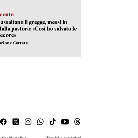
cconto
i assaltano il gregge, messi in
dalla pastora: «Così ho salvato le
pecore»
azione Carrara