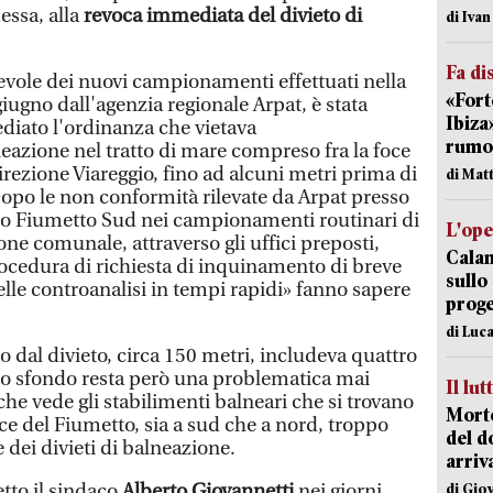
essa, alla
revoca immediata del divieto di
di Iva
Fa di
revole dei nuovi campionamenti effettuati nella
«Fort
iugno dall'agenzia regionale Arpat, è stata
Ibiza
diato l'ordinanza che vietava
rumor
azione nel tratto di mare compreso fra la foce
irezione Viareggio, fino ad alcuni metri prima di
di Mat
opo le non conformità rilevate da Arpat presso
gio Fiumetto Sud nei campionamenti routinari di
L'op
ne comunale, attraverso gli uffici preposti,
Cala
rocedura di richiesta di inquinamento di breve
sullo
lle controanalisi in tempi rapidi» fanno sapere
proge
di Luca
to dal divieto, circa 150 metri, includeva quattro
llo sfondo resta però una problematica mai
Il lut
che vede gli stabilimenti balneari che si trovano
Morto
oce del Fiumetto, sia a sud che a nord, troppo
del d
e dei divieti di balneazione.
arriv
tto il sindaco
Alberto Giovannetti
nei giorni
di Gio