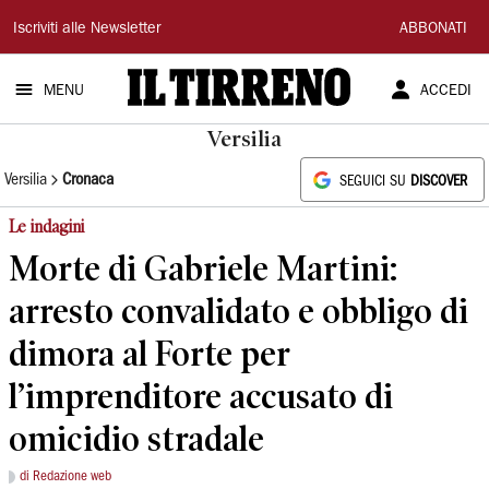
Il
Iscriviti alle Newsletter
ABBONATI
Tirreno
MENU
ACCEDI
Versilia
Versilia
Cronaca
SEGUICI SU
DISCOVER
Le indagini
Morte di Gabriele Martini:
arresto convalidato e obbligo di
dimora al Forte per
l’imprenditore accusato di
omicidio stradale
di Redazione web