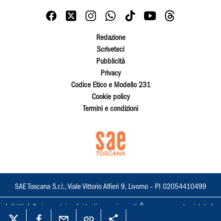
Redazione
Scriveteci
Pubblicità
Privacy
Codice Etico e Modello 231
Cookie policy
Termini e condizioni
SAE Toscana S.r.l., Viale Vittorio Alfieri 9, Livorno – PI 02054410499
I diritti delle immagini e dei testi sono riservati. È espressamente vietata la
loro riproduzione con qualsiasi mezzo e l'adattamento totale o parziale.