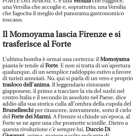
FORTE DEI MARMI. C’è una
Versilia
che ruggisce,
una Versilia che accoglie e, soprattutto, una Versilia
che fagocita il meglio del panorama gastronomico
toscano.
Il Momoyama lascia Firenze e si
trasferisce al Forte
L’ultima bomba è ormai una certezza: il
Momoyama
pianta le tende al
Forte
. E non si tratta di un’apertura
qualunque, di un semplice raddoppio estivo a favore
di turisti annoiati. No, qui si parla di un vero e proprio
trasloco dell’anima
. Il leggendario ristorante
giapponese, il primo a tracciare la via del sushi nel
centro Italia e il secondo in assoluto nel Paese, dice
addio alla sua storica culla all’ombra della cupola del
Brunelleschi
per rinascere, interamente, sotto il cielo
del
Forte dei Marmi
. A Firenze si chiude un’epoca, al
Forte se ne apre una che promette scintille. Dietro a
questa rivoluzione c’è sempre lui,
Duccio Di
Giovanni
, anima, motore e volto pulsante di