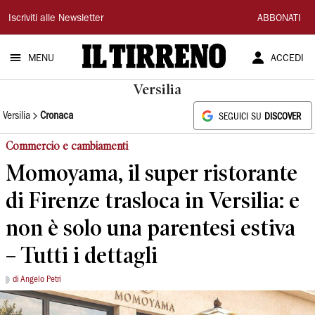
Il
Iscriviti alle Newsletter
ABBONATI
Tirreno
MENU
ACCEDI
Versilia
Versilia
Cronaca
SEGUICI SU
DISCOVER
Commercio e cambiamenti
Momoyama, il super ristorante
di Firenze trasloca in Versilia: e
non è solo una parentesi estiva
– Tutti i dettagli
di Angelo Petri