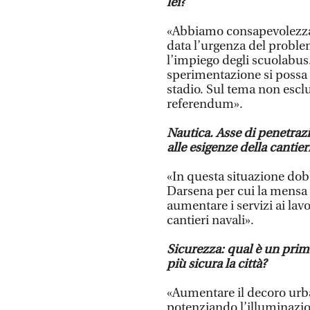
lei?
«Abbiamo consapevolezza c
data l’urgenza del proble
l’impiego degli scuolabus
sperimentazione si possa 
stadio. Sul tema non esc
referendum».
Nautica. Asse di penetraz
alle esigenze della cantieri
«In questa situazione dob
Darsena per cui la mensa 
aumentare i servizi ai la
cantieri navali».
Sicurezza: qual è un pri
più sicura la città?
«Aumentare il decoro urba
potenziando l’illuminazi