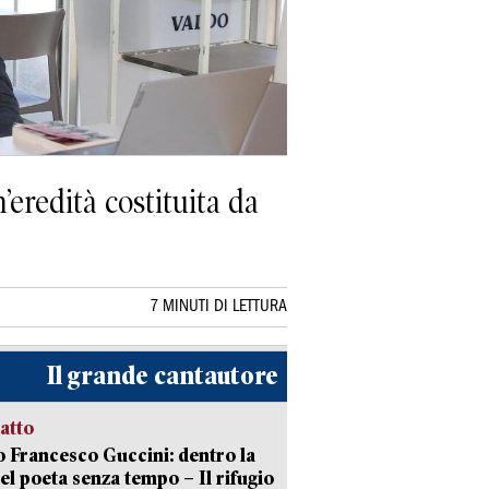
eredità costituita da
7 MINUTI DI LETTURA
Il grande cantautore
ratto
 Francesco Guccini: dentro la
del poeta senza tempo – Il rifugio