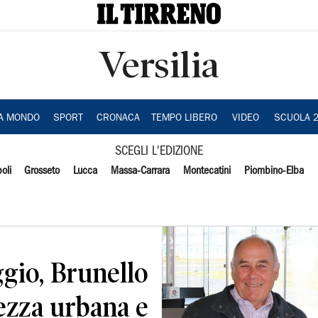
Versilia
IA MONDO
SPORT
CRONACA
TEMPO LIBERO
VIDEO
SCUOLA 
SCEGLI L'EDIZIONE
oli
Grosseto
Lucca
Massa-Carrara
Montecatini
Piombino-Elba
ggio, Brunello
ezza urbana e