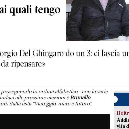
 ai quali tengo
rgio Del Ghingaro do un 3: ci lascia un’
 da ripensare»
roseguendo in ordine alfabetico - con la serie
sindaci alle prossime elezioni è
Brunello
uto dalla lista “Viareggio, mare e futuro”.
Il rit
Addio
vita 