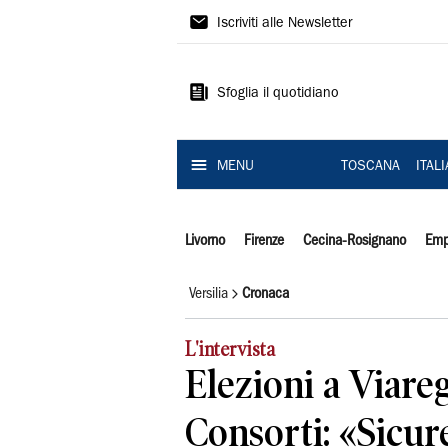
Il
Iscriviti alle Newsletter
Tirreno
Sfoglia il quotidiano
MENU
TOSCANA
ITAL
Livorno
Firenze
Cecina-Rosignano
Emp
Versilia
Cronaca
L'intervista
Elezioni a Viare
Consorti: «Sicur