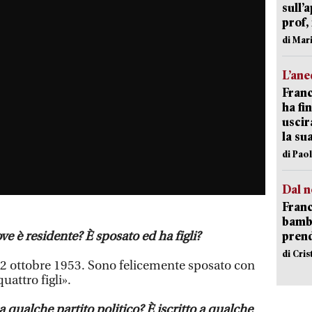
sull’
prof,
di Mar
L’an
Franc
ha fin
uscir
la su
di Pao
Dal n
Franc
bambi
pren
e è residente? È sposato ed ha figli?
di Cri
 12 ottobre 1953. Sono felicemente sposato con
uattro figli».
o a qualche partito politico? È iscritto a qualche