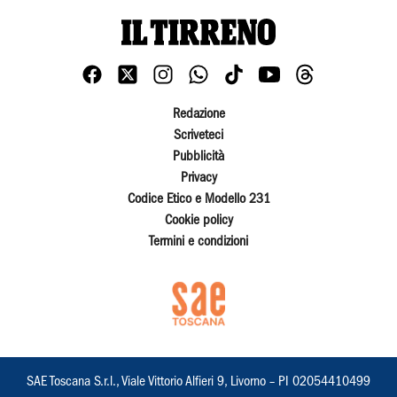
Redazione
Scriveteci
Pubblicità
Privacy
Codice Etico e Modello 231
Cookie policy
Termini e condizioni
SAE Toscana S.r.l., Viale Vittorio Alfieri 9, Livorno – PI 02054410499