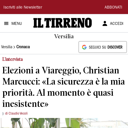
Il
Iscriviti alle Newsletter
ABBONATI
Tirreno
MENU
ACCEDI
Versilia
Versilia
Cronaca
SEGUICI SU
DISCOVER
L'intervista
Elezioni a Viareggio, Christian
Marcucci: «La sicurezza è la mia
priorità. Al momento è quasi
inesistente»
di Claudio Vecoli