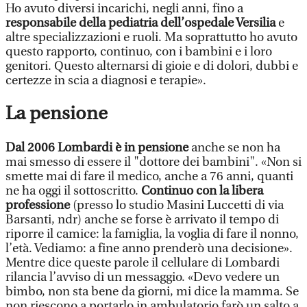
Ho avuto diversi incarichi, negli anni, fino a
responsabile della pediatria dell’ospedale Versilia
e
altre specializzazioni e ruoli. Ma soprattutto ho avuto
questo rapporto, continuo, con i bambini e i loro
genitori. Questo alternarsi di gioie e di dolori, dubbi e
certezze in scia a diagnosi e terapie».
La pensione
Dal 2006 Lombardi è in pensione
anche se non ha
mai smesso di essere il "dottore dei bambini". «Non si
smette mai di fare il medico, anche a 76 anni, quanti
ne ha oggi il sottoscritto.
Continuo con la libera
professione
(presso lo studio Masini Luccetti di via
Barsanti, ndr) anche se forse è arrivato il tempo di
riporre il camice: la famiglia, la voglia di fare il nonno,
l’età. Vediamo: a fine anno prenderò una decisione».
Mentre dice queste parole il cellulare di Lombardi
rilancia l’avviso di un messaggio. «Devo vedere un
bimbo, non sta bene da giorni, mi dice la mamma. Se
non riescono a portarlo in ambulatorio farò un salto a