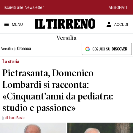
Il
Iscriviti alle Newsletter
ABBONATI
Tirreno
MENU
ACCEDI
Versilia
Versilia
Cronaca
SEGUICI SU
DISCOVER
La storia
Pietrasanta, Domenico
Lombardi si racconta:
«Cinquant’anni da pediatra:
studio e passione»
di Luca Basile