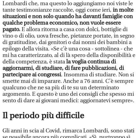
Lombardi che, ma questo lo aggiungiamo noi viste le
tante testimonianze raccolte, oggi come ieri,
in molte
situazioni e non solo quando ha davanti famiglie con
qualche problema economico, non vuole essere
pagato.
E allora ritorna a casa con dolci, bottiglie di
vino o di olio, uova fresche, pietanze portate, in segno
di gratitudine, dai genitori o dai nonni dei bambini a
epilogo della visita. «Se c’è una cosa - sottolinea - che
mi ha caratterizzato, al di là spero della disponibilità e
della competenza, è stata
la voglia continua di
aggiornarmi, di studiare, di fare pubblicazioni, di
partecipare ai congressi
. Insomma di studiare. Non si
smette mai di imparare. Anche a 76 anni. C’è sempre
qualcuno che ne sa più di te su un determinato
argomento. E questo è uno dei consigli che spesso mi
sento di dare ai giovani medici: aggiornatevi sempre».
Il periodo più difficile
Gli anni in scia al Covid, rimarca Lombardi, sono stati
se possibile ancora più complicati. «Sì, purtroppo sì.