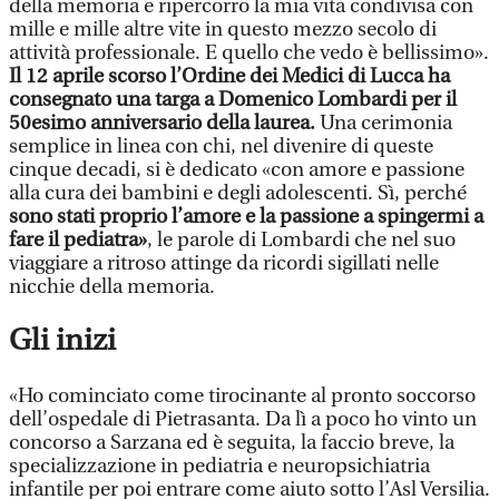
della memoria e ripercorro la mia vita condivisa con
mille e mille altre vite in questo mezzo secolo di
attività professionale. E quello che vedo è bellissimo».
Il 12 aprile scorso l’Ordine dei Medici di Lucca ha
consegnato una targa a Domenico Lombardi per il
50esimo anniversario della laurea.
Una cerimonia
semplice in linea con chi, nel divenire di queste
cinque decadi, si è dedicato «con amore e passione
alla cura dei bambini e degli adolescenti. Sì, perché
sono stati proprio l’amore e la passione a spingermi a
fare il pediatra»
, le parole di Lombardi che nel suo
viaggiare a ritroso attinge da ricordi sigillati nelle
nicchie della memoria.
Gli inizi
«Ho cominciato come tirocinante al pronto soccorso
dell’ospedale di Pietrasanta. Da lì a poco ho vinto un
concorso a Sarzana ed è seguita, la faccio breve, la
specializzazione in pediatria e neuropsichiatria
infantile per poi entrare come aiuto sotto l’Asl Versilia.