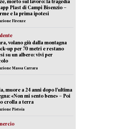
ze, morto sul lavoro: la tragedia
Capp Plast di Campi Bisenzio –
arme e la prima ipotesi
azione Firenze
idente
ra, volano giù dalla montagna
ick-up per 70 metri e restano
si su un albero: vivi per
colo
azione Massa Carrara
ia, muore a 24 anni dopo l’ultima
gna: «Non mi sento bene» – Poi
 crolla a terra
azione Pistoia
ercio