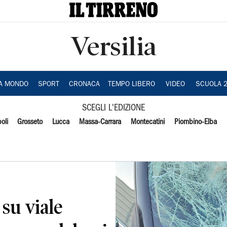
Versilia
IA MONDO
SPORT
CRONACA
TEMPO LIBERO
VIDEO
SCUOLA 
SCEGLI L'EDIZIONE
oli
Grosseto
Lucca
Massa-Carrara
Montecatini
Piombino-Elba
 su viale