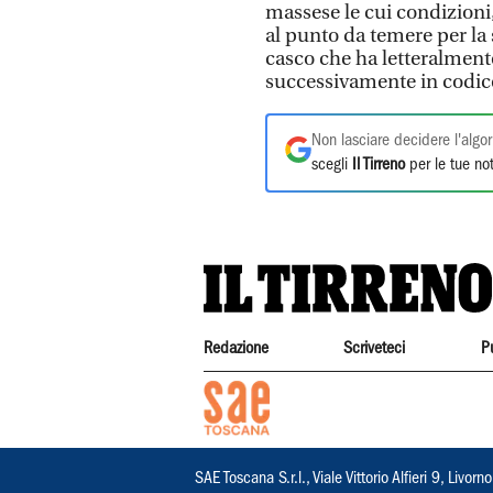
massese le cui condizion
al punto da temere per la 
casco che ha letteralmente
successivamente in codice
Non lasciare decidere l'algor
scegli
Il Tirreno
per le tue not
Redazione
Scriveteci
P
SAE Toscana S.r.l., Viale Vittorio Alfieri 9, Li