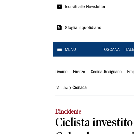
Il
Iscriviti alle Newsletter
Tirreno
Sfoglia il quotidiano
MENU
TOSCANA
ITAL
Livorno
Firenze
Cecina-Rosignano
Emp
Versilia
Cronaca
L’incidente
Ciclista investito