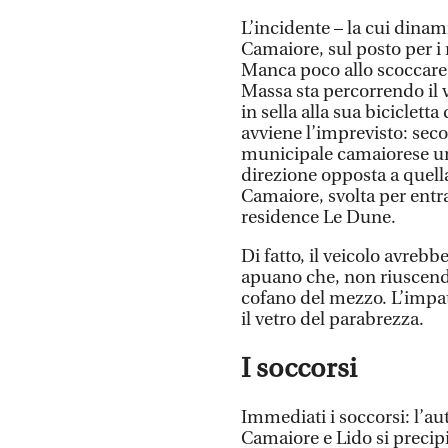
L’incidente – la cui dinam
Camaiore, sul posto per i 
Manca poco allo scoccare 
Massa sta percorrendo il 
in sella alla sua biciclett
avviene l’imprevisto: seco
municipale camaiorese un
direzione opposta a quella
Camaiore, svolta per entr
residence Le Dune.
Di fatto, il veicolo avrebb
apuano che, non riuscendo 
cofano del mezzo. L’impatt
il vetro del parabrezza.
I soccorsi
Immediati i soccorsi: l’au
Camaiore e Lido si precipi