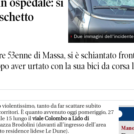
n ospedale: si
aschetto
◗
Due immagini dell'incidente
e 53enne di Massa, si è schiantato fron
po aver urtato con la sua bici da corsa 
olentissimo, tanto da far scattare subito
corritori. È quanto avvenuto oggi pomeriggio, 27
le 15 lungo il
viale Colombo a Lido di
piazza Brodolini (davanti all’ingresso dell’area
Manov
oto residence lidese Le Dune).