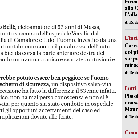
Firen
alla 
L'all
di Red
 Bellè
, cicloamatore di 53 anni di Massa,
ronto soccorso dell’ospedale Versilia dal
L’inc
dia di Camaiore e Lido: l’uomo, investito da una
Carra
ato frontalmente contro il parabrezza dell’auto
col p
a bici da corsa la parte anteriore destra del
sospe
tando un trauma cranico e svariate contusioni e
mira
di Red
vrebbe potuto essere ben peggiore se l’uomo
schetto di sicurezza
, un dispositivo salva-vita
Lutti
asione ha fatto la differenza: il 53enne infatti,
Pisto
ico, non ha mai perso conoscenza e non si è
conse
 vita, per quanto sia stato condotto in ospedale
Mauro
ti gli opportuni accertamenti del caso ed
mplicazioni dovute alle ferite.
di Red
Comm