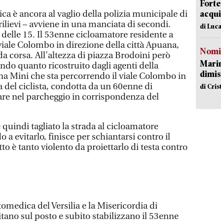
Forte
acqui
ica è ancora al vaglio della polizia municipale di
rilievi – avviene in una manciata di secondi.
di Luca
delle 15. Il 53enne cicloamatore residente a
viale Colombo in direzione della città Apuana,
Nomi
a da corsa. All’altezza di piazza Brodoini però
Mari
ndo quanto ricostruito dagli agenti della
dimis
a Mini che sta percorrendo il viale Colombo in
 del ciclista, condotta da un 60enne di
di Cri
are nel parcheggio in corrispondenza del
e quindi tagliato la strada al cicloamatore
a evitarlo, finisce per schiantarsi contro il
o è tanto violento da proiettarlo di testa contro
tomedica del Versilia e la Misericordia di
tano sul posto e subito stabilizzano il 53enne