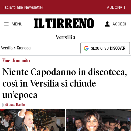
Il
Iscriviti alle Newsletter
ABBONATI
Tirreno
MENU
ACCEDI
Versilia
Versilia
Cronaca
SEGUICI SU
DISCOVER
Fine di un mito
Niente Capodanno in discoteca,
così in Versilia si chiude
un’epoca
di Luca Basile