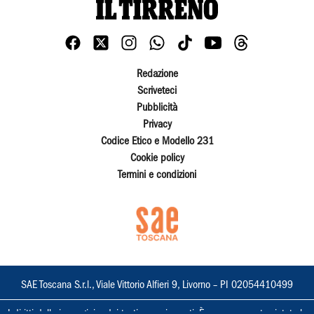
Redazione
Scriveteci
Pubblicità
Privacy
Codice Etico e Modello 231
Cookie policy
Termini e condizioni
SAE Toscana S.r.l., Viale Vittorio Alfieri 9, Livorno – PI 02054410499