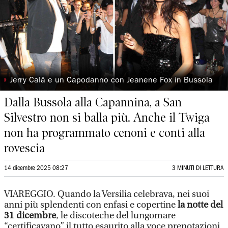
◗
Jerry Calà e un Capodanno con Jeanene Fox in Bussola
Dalla Bussola alla Capannina, a San
Silvestro non si balla più. Anche il Twiga
non ha programmato cenoni e conti alla
rovescia
14 dicembre 2025 08:27
3 MINUTI DI LETTURA
VIAREGGIO. Quando la Versilia celebrava, nei suoi
anni più splendenti con enfasi e copertine
la notte del
31 dicembre
, le discoteche del lungomare
“certificavano” il tutto esaurito alla voce prenotazioni