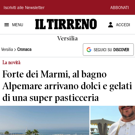
Il
Iscriviti alle Newsletter
ABBONATI
Tirreno
MENU
ACCEDI
Versilia
Versilia
Cronaca
SEGUICI SU
DISCOVER
La novità
Forte dei Marmi, al bagno
Alpemare arrivano dolci e gelati
di una super pasticceria