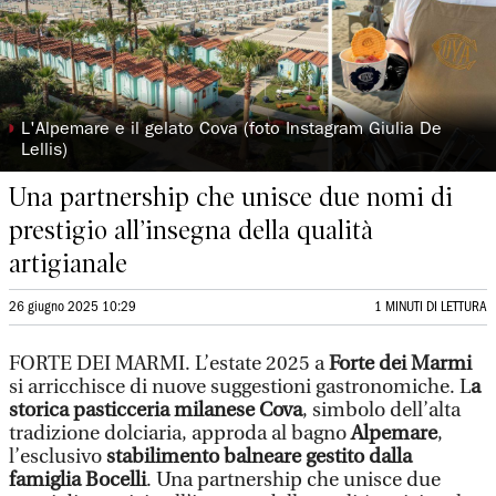
◗
L'Alpemare e il gelato Cova (foto Instagram Giulia De
Lellis)
Una partnership che unisce due nomi di
prestigio all’insegna della qualità
artigianale
26 giugno 2025 10:29
1 MINUTI DI LETTURA
FORTE DEI MARMI. L’estate 2025 a
Forte dei Marmi
si arricchisce di nuove suggestioni gastronomiche. L
a
storica pasticceria milanese Cova
, simbolo dell’alta
tradizione dolciaria, approda al bagno
Alpemare
,
l’esclusivo
stabilimento balneare gestito dalla
famiglia Bocelli
. Una partnership che unisce due