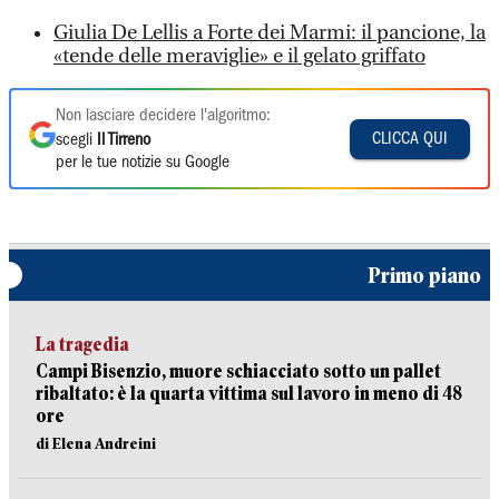
Giulia De Lellis a Forte dei Marmi: il pancione, la
«tende delle meraviglie» e il gelato griffato
Non lasciare decidere l'algoritmo:
CLICCA QUI
scegli
Il Tirreno
per le tue notizie su Google
Primo piano
La tragedia
Campi Bisenzio, muore schiacciato sotto un pallet
ribaltato: è la quarta vittima sul lavoro in meno di 48
ore
di Elena Andreini