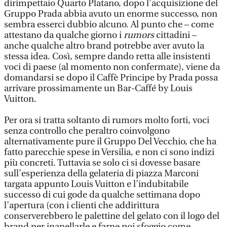
dirimpettaio Quarto Platano, dopo l’acquisizione del
Gruppo Prada abbia avuto un enorme successo, non
sembra esserci dubbio alcuno. Al punto che – come
attestano da qualche giorno i
rumors
cittadini –
anche qualche altro brand potrebbe aver avuto la
stessa idea. Così, sempre dando retta alle insistenti
voci di paese (al momento non confermate), viene da
domandarsi se dopo il Caffè Principe by Prada possa
arrivare prossimamente un Bar-Caffé by Louis
Vuitton.
Per ora si tratta soltanto di rumors molto forti, voci
senza controllo che peraltro coinvolgono
alternativamente pure il Gruppo Del Vecchio, che ha
fatto parecchie spese in Versilia, e non ci sono indizi
più concreti. Tuttavia se solo ci si dovesse basare
sull’esperienza della gelateria di piazza Marconi
targata appunto Louis Vuitton e l’indubitabile
successo di cui gode da qualche settimana dopo
l’apertura (con i clienti che addirittura
conserverebbero le palettine del gelato con il logo del
brand per inanellarle e farne poi sfoggio come