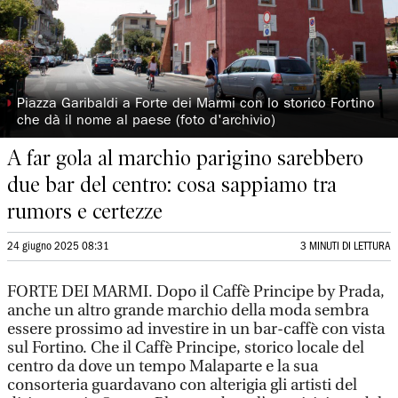
◗
Piazza Garibaldi a Forte dei Marmi con lo storico Fortino
che dà il nome al paese (foto d'archivio)
A far gola al marchio parigino sarebbero
due bar del centro: cosa sappiamo tra
rumors e certezze
24 giugno 2025 08:31
3 MINUTI DI LETTURA
FORTE DEI MARMI. Dopo il Caffè Principe by Prada,
anche un altro grande marchio della moda sembra
essere prossimo ad investire in un bar-caffè con vista
sul Fortino. Che il Caffè Principe, storico locale del
centro da dove un tempo Malaparte e la sua
consorteria guardavano con alterigia gli artisti del