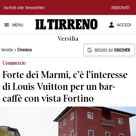
Il
Iscriviti alle Newsletter
ABBONATI
Tirreno
MENU
ACCEDI
Versilia
Versilia
Cronaca
SEGUICI SU
DISCOVER
Commercio
Forte dei Marmi, c’è l’interesse
di Louis Vuitton per un bar-
caffè con vista Fortino