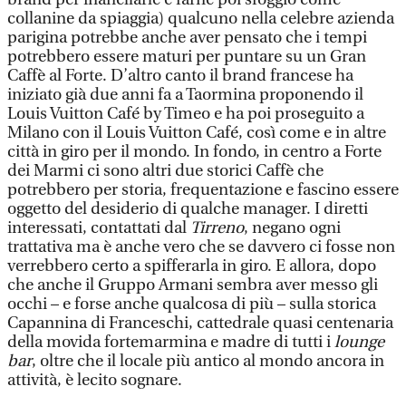
collanine da spiaggia) qualcuno nella celebre azienda
parigina potrebbe anche aver pensato che i tempi
potrebbero essere maturi per puntare su un Gran
Caffè al Forte. D’altro canto il brand francese ha
iniziato già due anni fa a Taormina proponendo il
Louis Vuitton Café by Timeo e ha poi proseguito a
Milano con il Louis Vuitton Café, così come e in altre
città in giro per il mondo. In fondo, in centro a Forte
dei Marmi ci sono altri due storici Caffè che
potrebbero per storia, frequentazione e fascino essere
oggetto del desiderio di qualche manager. I diretti
interessati, contattati dal
Tirreno
, negano ogni
trattativa ma è anche vero che se davvero ci fosse non
verrebbero certo a spifferarla in giro. E allora, dopo
che anche il Gruppo Armani sembra aver messo gli
occhi – e forse anche qualcosa di più – sulla storica
Capannina di Franceschi, cattedrale quasi centenaria
della movida fortemarmina e madre di tutti i
lounge
bar
, oltre che il locale più antico al mondo ancora in
attività, è lecito sognare.