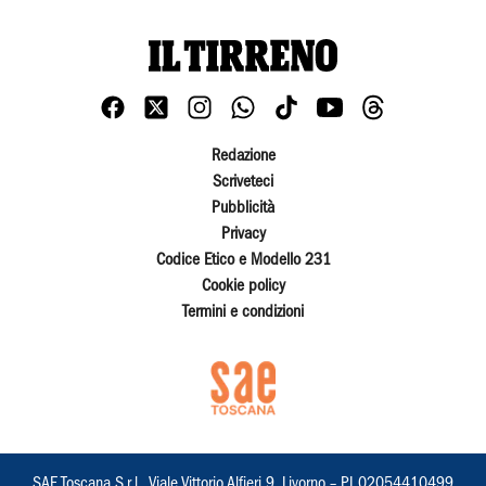
Redazione
Scriveteci
Pubblicità
Privacy
Codice Etico e Modello 231
Cookie policy
Termini e condizioni
SAE Toscana S.r.l., Viale Vittorio Alfieri 9, Livorno – PI 02054410499