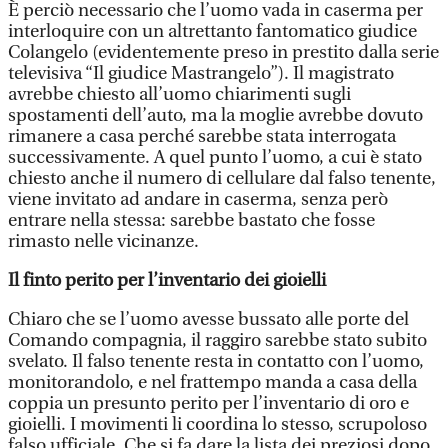
È perciò necessario che l’uomo vada in caserma per
interloquire con un altrettanto fantomatico giudice
Colangelo (evidentemente preso in prestito dalla serie
televisiva “Il giudice Mastrangelo”). Il magistrato
avrebbe chiesto all’uomo chiarimenti sugli
spostamenti dell’auto, ma la moglie avrebbe dovuto
rimanere a casa perché sarebbe stata interrogata
successivamente. A quel punto l’uomo, a cui è stato
chiesto anche il numero di cellulare dal falso tenente,
viene invitato ad andare in caserma, senza però
entrare nella stessa: sarebbe bastato che fosse
rimasto nelle vicinanze.
Il finto perito per l’inventario dei gioielli
Chiaro che se l’uomo avesse bussato alle porte del
Comando compagnia, il raggiro sarebbe stato subito
svelato. Il falso tenente resta in contatto con l’uomo,
monitorandolo, e nel frattempo manda a casa della
coppia un presunto perito per l’inventario di oro e
gioielli. I movimenti li coordina lo stesso, scrupoloso
falso ufficiale. Che si fa dare la lista dei preziosi dopo