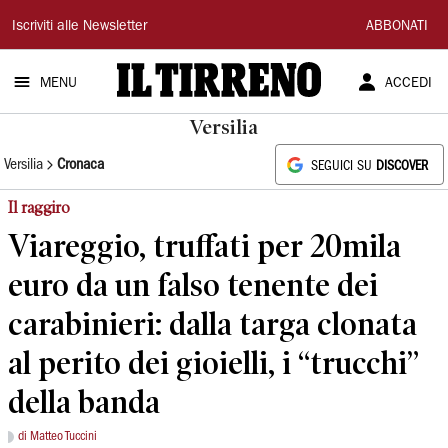
Il
Iscriviti alle Newsletter
ABBONATI
Tirreno
MENU
ACCEDI
Versilia
Versilia
Cronaca
SEGUICI SU
DISCOVER
Il raggiro
Viareggio, truffati per 20mila
euro da un falso tenente dei
carabinieri: dalla targa clonata
al perito dei gioielli, i “trucchi”
della banda
di Matteo Tuccini