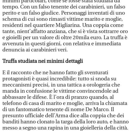
minimi particolari, come se fosse stata studiata da
tempo. Con un falso tenente dei carabinieri, un falso
perito e un falso giudice. Personaggi inventati di uno
schema di cui sono rimasti vittime marito e moglie,
residenti nel quartiere Migliarina. Una coppia come
tante, nient’affatto anziana, che si è vista sottrarre oro
e gioielli per un valore di oltre 20mila euro. La truffa è
avvenuta in questi giorni, con relativa e immediata
denuncia ai carabinieri veri.
Truffa studiata nei minimi dettagli
E il racconto che ne hanno fatto gli sventurati
protagonisti è quasi incredibile: tutto si snoda su
meccanismi precisi, in una tattica a orologeria che
manda in confusione le vittime convincendole ad
abbassare le difese. È l’ora di pranzo quando, al
telefono di casa di marito e moglie, arriva la chiamata
di un fantomatico tenente di nome De Marco. Il
presunto ufficiale dell’Arma dice alla coppia che dei
banditi hanno clonato la targa della loro auto, e hanno
messo a segno una rapina in una gioielleria della città.