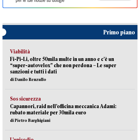
per le tue notizie su Google
Primo piano
Viabilità
Fi-Pi-Li, oltre 50mila multe in un anno e c’è un
“super-autovelox” che non perdona – Le super
sanzioni e tutti i dati
di Danilo Renzullo
Sos sicurezza
Capannori, raid nell’officina meccanica Adami:
rubato materiale per 30mila euro
di Pietro Barghigiani
L’episodio