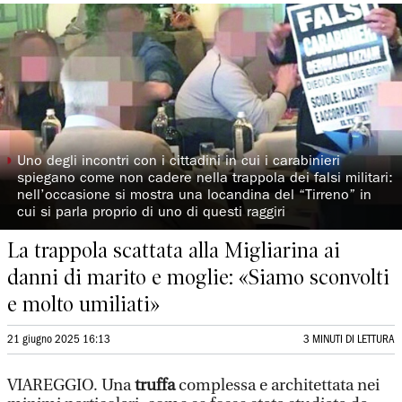
◗
Uno degli incontri con i cittadini in cui i carabinieri
spiegano come non cadere nella trappola dei falsi militari:
nell’occasione si mostra una locandina del “Tirreno” in
cui si parla proprio di uno di questi raggiri
La trappola scattata alla Migliarina ai
danni di marito e moglie: «Siamo sconvolti
e molto umiliati»
21 giugno 2025 16:13
3 MINUTI DI LETTURA
VIAREGGIO. Una
truffa
complessa
e architettata nei