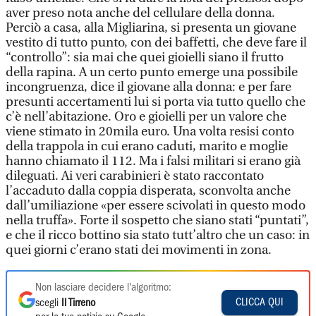
aver preso nota anche del cellulare della donna.
Perciò a casa, alla Migliarina, si presenta un giovane
vestito di tutto punto, con dei baffetti, che deve fare il
“controllo”: sia mai che quei gioielli siano il frutto
della rapina. A un certo punto emerge una possibile
incongruenza, dice il giovane alla donna: e per fare
presunti accertamenti lui si porta via tutto quello che
c’è nell’abitazione. Oro e gioielli per un valore che
viene stimato in 20mila euro. Una volta resisi conto
della trappola in cui erano caduti, marito e moglie
hanno chiamato il 112. Ma i falsi militari si erano già
dileguati. Ai veri carabinieri è stato raccontato
l’accaduto dalla coppia disperata, sconvolta anche
dall’umiliazione «per essere scivolati in questo modo
nella truffa». Forte il sospetto che siano stati “puntati”,
e che il ricco bottino sia stato tutt’altro che un caso: in
quei giorni c’erano stati dei movimenti in zona.
Non lasciare decidere l'algoritmo:
CLICCA QUI
scegli
Il Tirreno