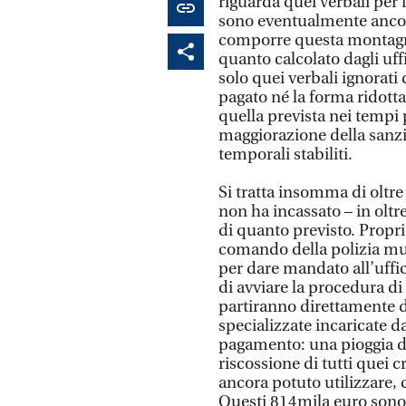
riguarda quei verbali per 
sono eventualmente ancor
comporre questa montagn
quanto calcolato dagli uff
solo quei verbali ignorati
pagato né la forma ridotta 
quella prevista nei tempi 
maggiorazione della sanzi
temporali stabiliti.
Si tratta insomma di oltre
non ha incassato – in olt
di quanto previsto. Propri
comando della polizia mu
per dare mandato all’uffic
di avviare la procedura di 
partiranno direttamente d
specializzate incaricate da
pagamento: una pioggia di
riscossione di tutti quei 
ancora potuto utilizzare,
Questi 814mila euro sono i