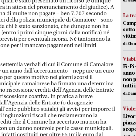
i quali è stato presentato un ricorso (e dunque
a in attesa del pronunciamento del giudice). A
a di multe non pagate – ben 7.707 secondo
La tr
ici della polizia municipale di Camaiore – sono
Campi
 da chi è stato sanzionato, che dunque non ha
sotto
(entro i primi cinque giorni dalla notifica) né
vitti
previsti per eventuali ricorsi. Né tantomeno la
di Ele
one per il mancato pagamenti nei limiti
Viabi
 settemila verbali di cui il Comune di Camaiore
Fi-Pi
re un anno dall’accertamento – neppure un euro
anno 
o per questo motivo nei giorni scorsi il
non p
nicipale camaiorese ha firmato una determina
tutti 
io riscossione crediti dell’Agenzia delle Entrate
di Dan
riscossione coattiva. In pratica a breve
all’Agenzia delle Entrate (o da agenzie
Viole
ll’ente pubblico statale) gli avvisi per imporre il
 ingiunzioni fiscali che reclameranno la
Livor
crediti che il Comune ha accertato ma non ha
piazz
 con un danno notevole per le casse municipali.
scopo
nfatti costituiti per oltre 651mila euro dal