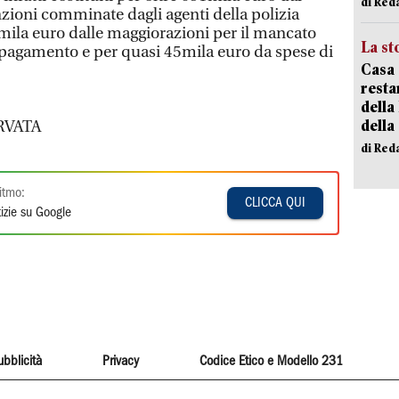
di Red
nzioni comminate dagli agenti della polizia
mila euro dalle maggiorazioni per il mancato
La st
l pagamento e per quasi 45mila euro da spese di
Casa 
resta
della
della
RVATA
di Red
itmo:
CLICCA QUI
izie su Google
ubblicità
Privacy
Codice Etico e Modello 231