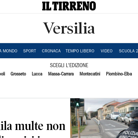
Versilia
IA MONDO
SPORT
CRONACA
TEMPO LIBERO
VIDEO
SCUOLA 
SCEGLI L'EDIZIONE
oli
Grosseto
Lucca
Massa-Carrara
Montecatini
Piombino-Elba
ila multe non