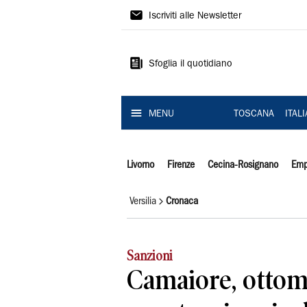
Il
Iscriviti alle Newsletter
Tirreno
Sfoglia il quotidiano
MENU
TOSCANA
ITAL
Livorno
Firenze
Cecina-Rosignano
Emp
Versilia
Cronaca
Sanzioni
Camaiore, ottom