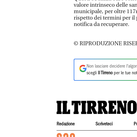
valore intrinseco delle sa
municipale, per oltre 117
rispetto dei termini per i
notifica da recuperare.
© RIPRODUZIONE RISE
Non lasciare decidere l'algor
scegli
Il Tirreno
per le tue not
Redazione
Scriveteci
P