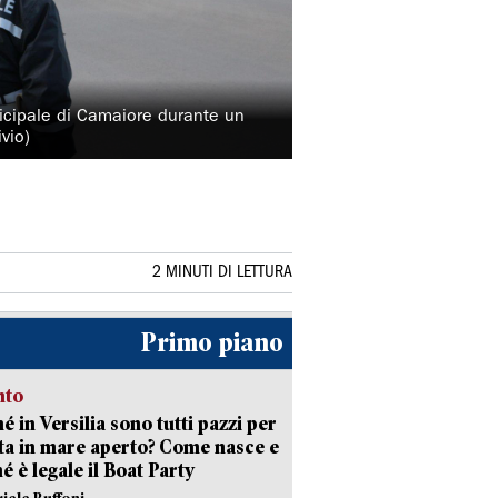
icipale di Camaiore durante un
ivio)
2 MINUTI DI LETTURA
Primo piano
nto
é in Versilia sono tutti pazzi per
sta in mare aperto? Come nasce e
é è legale il Boat Party
riele Buffoni