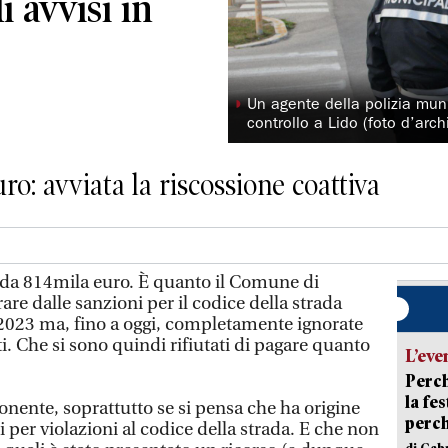
i avvisi in
◗
Un agente della polizia mun
controllo a Lido (foto d’arch
ro: avviata la riscossione coattiva
a 814mila euro. È quanto il Comune di
e dalle sanzioni per il codice della strada
l 2023 ma, fino a oggi, completamente ignorate
i. Che si sono quindi rifiutati di pagare quanto
L’eve
Perch
la fe
onente, soprattutto se si pensa che ha origine
perch
per violazioni al codice della strada. E che non
di Gab