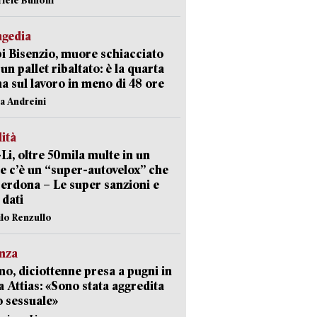
agedia
 Bisenzio, muore schiacciato
 un pallet ribaltato: è la quarta
ma sul lavoro in meno di 48 ore
na Andreini
lità
-Li, oltre 50mila multe in un
e c’è un “super-autovelox” che
erdona – Le super sanzioni e
i dati
ilo Renzullo
nza
no, diciottenne presa a pugni in
a Attias: «Sono stata aggredita
 sessuale»