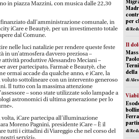
Migra
no in piazza Mazzini, con musica dalle 22,30
Madri
contr
per ch
 finanziato dall’amministrazione comunale, in
ity iCare e Beautyè, per un investimento totale
di Red
sapere dal Comune.
Il do
re nelle luci natalizie per rendere queste feste
Massa
ttà in un’atmosfera davvero preziosa –
Paolo
 attività produttive Alessandro Meciani –
Terni
er aver partecipato, Farmaè e Beautyè, che
della
me ormai accade da qualche anno, e iCare, la
a voluto sottolineare con un intervento generoso
di Ale
ini. Il tutto con la massima attenzione
l’assessore – sono state utilizzate solo lampade a
Viabi
logi astronomici di ultima generazione per lo
Esodo
urne».
bolli
Ferr
volta, iCare partecipa all’illuminazione
parti
hiara Moreno Pagnini, presidente iCare – È il
 tutti i cittadini di Viareggio che nel corso del
di Red
ostri servizi».