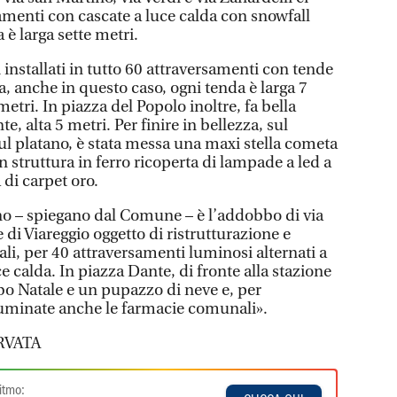
amenti con cascate a luce calda con snowfall
 è larga sette metri.
i installati in tutto 60 attraversamenti con tende
, anche in questo caso, ogni tenda è larga 7
etri. In piazza del Popolo inoltre, fa bella
e, alta 5 metri. Per finire in bellezza, sul
 sul platano, è stata messa una maxi stella cometa
n struttura in ferro ricoperta di lampade a led a
 di carpet oro.
no – spiegano dal Comune – è l’addobbo di via
 di Viareggio oggetto di ristrutturazione e
ali, per 40 attraversamenti luminosi alternati a
e calda. In piazza Dante, di fronte alla stazione
bbo Natale e un pupazzo di neve e, per
luminate anche le farmacie comunali».
RVATA
itmo: