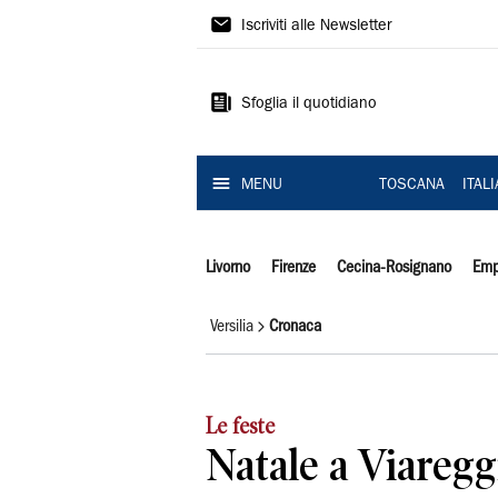
Il
Iscriviti alle Newsletter
Tirreno
Sfoglia il quotidiano
MENU
TOSCANA
ITAL
Livorno
Firenze
Cecina-Rosignano
Emp
Versilia
Cronaca
Le feste
Natale a Viareggi