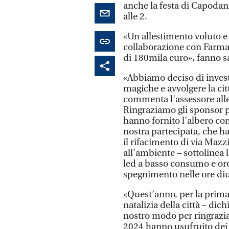
anche la festa di Capodan
alle 2.
«Un allestimento voluto e
collaborazione con Farmac
di 180mila euro», fanno 
«Abbiamo deciso di investi
magiche e avvolgere la ci
commenta l’assessore alle
Ringraziamo gli sponsor p
hanno fornito l’albero co
nostra partecipata, che h
il rifacimento di via Mazz
all’ambiente – sottolinea 
led a basso consumo e oro
spegnimento nelle ore di
«Quest’anno, per la prima 
natalizia della città – dic
nostro modo per ringraziare
2024 hanno usufruito dei n