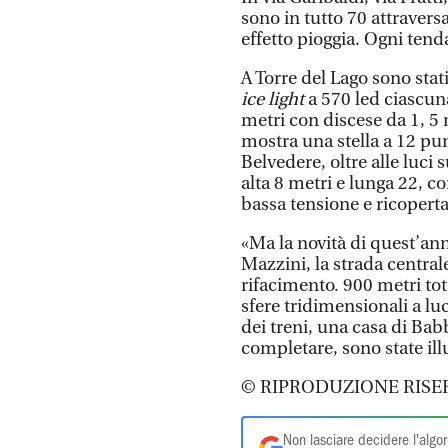
sono in tutto 70 attravers
effetto pioggia. Ogni tenda
A Torre del Lago sono stat
ice light
a 570 led ciascuna
metri con discese da 1, 5 m
mostra una stella a 12 punt
Belvedere, oltre alle luci
alta 8 metri e lunga 22, co
bassa tensione e ricoperta
«Ma la novità di quest’an
Mazzini, la strada centrale
rifacimento. 900 metri tot
sfere tridimensionali a luc
dei treni, una casa di Ba
completare, sono state il
© RIPRODUZIONE RISE
Non lasciare decidere l'algor