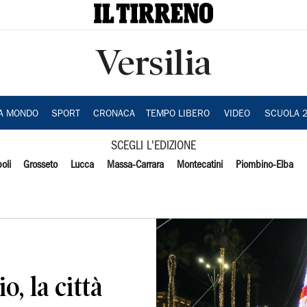
Versilia
IA MONDO
SPORT
CRONACA
TEMPO LIBERO
VIDEO
SCUOLA 
SCEGLI L'EDIZIONE
oli
Grosseto
Lucca
Massa-Carrara
Montecatini
Piombino-Elba
o, la città