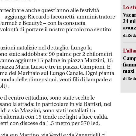
Lo st
artecipare anche quest’anno alle festività
Vacan
tà – aggiunge Riccardo Iacometti, amministratore
24 mi
r Farmaè e Beautyè – con la consueta
avanz
 volontà di portare il nostro piccolo ma sentito
di Red
azioni natalizie nel dettaglio. Lungo la
L’all
sono state addobbate 90 palme per 2 chilometri
Campi
 vanno aggiunte 15 palme in piazza Mazzini, 15
fiamm
piazza Maria Luisa e tre in piazza Campioni. E,
maxi 
lma del Marinaio sul Lungo Canale. Ogni pianta
di Red
conda delle dimensioni, venti fili di lampade a
lt) .
il centro cittadino, sono state scelte le
ano la strada: in particolare in via Battisti, nel
ldi a via Mazzini, sono stati installati 15
alternati con 15 tende ice light a luce calda.
etri con discese da 1,5 metro per 570 led.
, via san Martino, via Verdi e via Zanardelli ci