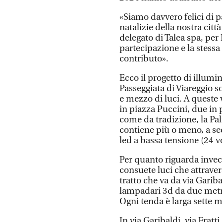
«Siamo davvero felici di p
natalizie della nostra cit
delegato di Talea spa, pe
partecipazione e la stessa
contributo».
Ecco il progetto di illumin
Passeggiata di Viareggio 
e mezzo di luci. A queste
in piazza Puccini, due in 
come da tradizione, la Pa
contiene più o meno, a se
led a bassa tensione (24 vo
Per quanto riguarda invece 
consuete luci che attravers
tratto che va da via Gariba
lampadari 3d da due metri 
Ogni tenda è larga sette m
In via Garibaldi, via Fratti