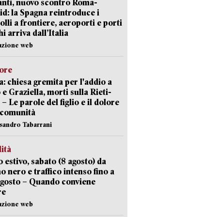
nti, nuovo scontro Roma-
d: la Spagna reintroduce i
olli a frontiere, aeroporti e porti
i arriva dall’Italia
azione web
lore
: chiesa gremita per l'addio a
 e Graziella, morti sulla Rieti-
 – Le parole del figlio e il dolore
 comunità
ssandro Tabarrani
lità
 estivo, sabato (8 agosto) da
no nero e traffico intenso fino a
agosto – Quando conviene
re
azione web