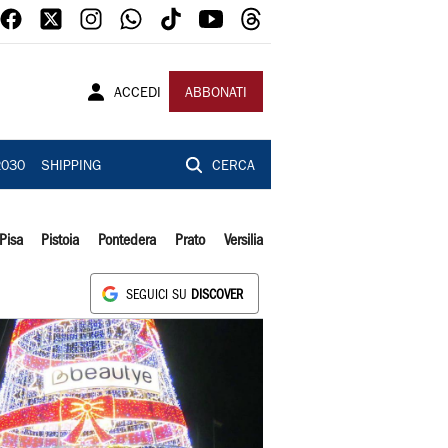
ACCEDI
ABBONATI
2030
SHIPPING
CERCA
Pisa
Pistoia
Pontedera
Prato
Versilia
SEGUICI SU
DISCOVER