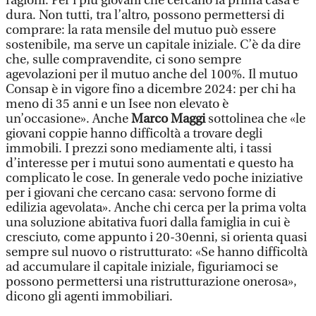
ragioni. Per i più giovani che cercano la prima casa è
dura. Non tutti, tra l’altro, possono permettersi di
comprare: la rata mensile del mutuo può essere
sostenibile, ma serve un capitale iniziale. C’è da dire
che, sulle compravendite, ci sono sempre
agevolazioni per il mutuo anche del 100%. Il mutuo
Consap è in vigore fino a dicembre 2024: per chi ha
meno di 35 anni e un Isee non elevato è
un’occasione». Anche
Marco Maggi
sottolinea che «le
giovani coppie hanno difficoltà a trovare degli
immobili. I prezzi sono mediamente alti, i tassi
d’interesse per i mutui sono aumentati e questo ha
complicato le cose. In generale vedo poche iniziative
per i giovani che cercano casa: servono forme di
edilizia agevolata». Anche chi cerca per la prima volta
una soluzione abitativa fuori dalla famiglia in cui è
cresciuto, come appunto i 20-30enni, si orienta quasi
sempre sul nuovo o ristrutturato: «Se hanno difficoltà
ad accumulare il capitale iniziale, figuriamoci se
possono permettersi una ristrutturazione onerosa»,
dicono gli agenti immobiliari.