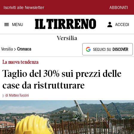
Il
Iscriviti alle Newsletter
ABBONATI
Tirreno
MENU
ACCEDI
Versilia
Versilia
Cronaca
SEGUICI SU
DISCOVER
La nuova tendenza
Taglio del 30% sui prezzi delle
case da ristrutturare
di Matteo Tuccini