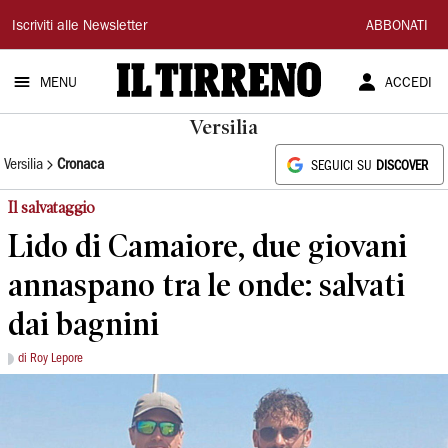
Il
Iscriviti alle Newsletter
ABBONATI
Tirreno
MENU
ACCEDI
Versilia
Versilia
Cronaca
SEGUICI SU
DISCOVER
Il salvataggio
Lido di Camaiore, due giovani
annaspano tra le onde: salvati
dai bagnini
di Roy Lepore