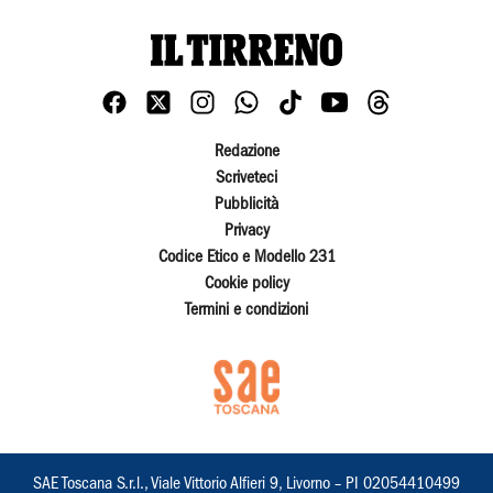
Redazione
Scriveteci
Pubblicità
Privacy
Codice Etico e Modello 231
Cookie policy
Termini e condizioni
SAE Toscana S.r.l., Viale Vittorio Alfieri 9, Livorno – PI 02054410499