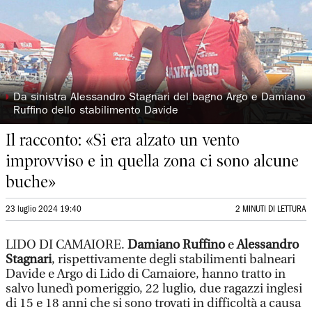
◗
Da sinistra Alessandro Stagnari del bagno Argo e Damiano
Ruffino dello stabilimento Davide
Il racconto: «Si era alzato un vento
improvviso e in quella zona ci sono alcune
buche»
23 luglio 2024 19:40
2 MINUTI DI LETTURA
LIDO DI CAMAIORE.
Damiano Ruffino
e
Alessandro
Stagnari
, rispettivamente degli stabilimenti balneari
Davide e Argo di Lido di Camaiore, hanno tratto in
salvo lunedì pomeriggio, 22 luglio, due ragazzi inglesi
di 15 e 18 anni che si sono trovati in difficoltà a causa