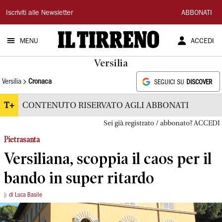
Il
Iscriviti alle Newsletter
ABBONATI
Tirreno
MENU
ACCEDI
Versilia
Versilia
Cronaca
SEGUICI SU
DISCOVER
T+
CONTENUTO RISERVATO AGLI ABBONATI
Sei già registrato / abbonato? ACCEDI
Pietrasanta
Versiliana, scoppia il caos per il
bando in super ritardo
di Luca Basile