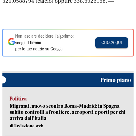
320.0588794 (calcio) oppure 338.6926158. —
Non lasciare decidere l'algoritmo:
CLICCA QUI
scegli
Il Tirreno
per le tue notizie su Google
Primo piano
Politica
Migranti, nuovo scontro Roma-Madrid: in Spagna
subito controlli a frontiere, aeroporti e porti per chi
arriva dall’Italia
di Redazione web