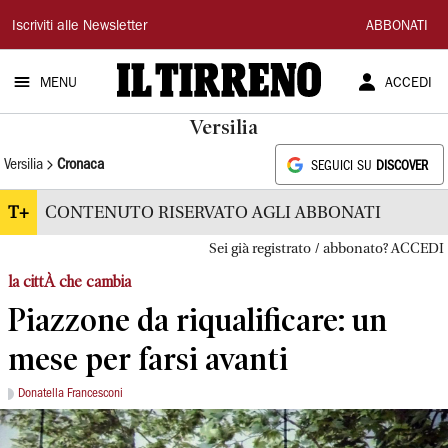
Il
Iscriviti alle Newsletter
ABBONATI
Tirreno
MENU
ACCEDI
Versilia
Versilia
Cronaca
SEGUICI SU
DISCOVER
T+
CONTENUTO RISERVATO AGLI ABBONATI
Sei già registrato / abbonato? ACCEDI
la cittÀ che cambia
Piazzone da riqualificare: un
mese per farsi avanti
Donatella Francesconi