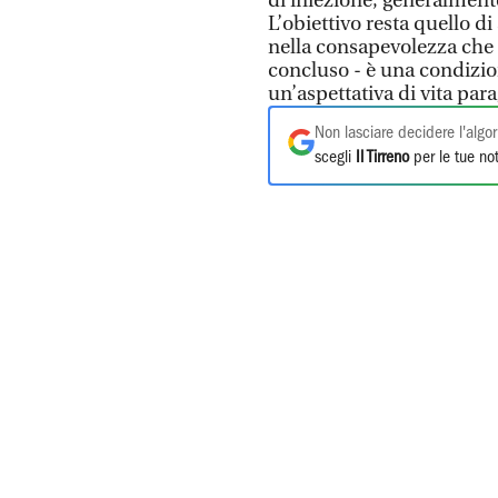
di iniezione, generalment
L’obiettivo resta quello d
nella consapevolezza che o
concluso - è una condizio
un’aspettativa di vita par
Non lasciare decidere l'algor
scegli
Il Tirreno
per le tue not