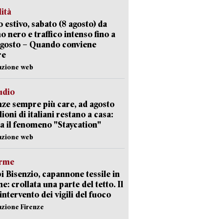
lità
 estivo, sabato (8 agosto) da
no nero e traffico intenso fino a
agosto – Quando conviene
re
azione web
udio
ze sempre più care, ad agosto
lioni di italiani restano a casa:
a il fenomeno "Staycation"
azione web
arme
 Bisenzio, capannone tessile in
e: crollata una parte del tetto. Il
intervento dei vigili del fuoco
azione Firenze