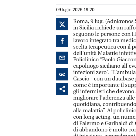
09 luglio 2026 19:20
Roma, 9 lug. (Adnkronos Sa
in Sicilia richiede un raf
seguono le persone con Hi
lavoro integrato tra medic
scelta terapeutica con il 
dell’unità Malattie infetti
Policlinico “Paolo Giacco
capoluogo siciliano all'ev
infezioni zero'. “L’ambula
Cascio - con un database p
come è importante il supp
gli infermieri che devono 
migliorare l’aderenza alle 
quotidiana, contribuendo 
alla malattia”. Al policlin
con long acting, un numero
di Palermo e Garibaldi di Ca
di abbandono è molto conte