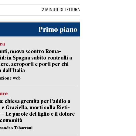
2 MINUTI DI LETTURA
Primo piano
ica
nti, nuovo scontro Roma-
d: in Spagna subito controlli a
iere, aeroporti e porti per chi
 dall’Italia
azione web
lore
: chiesa gremita per l'addio a
 e Graziella, morti sulla Rieti-
 – Le parole del figlio e il dolore
 comunità
ssandro Tabarrani