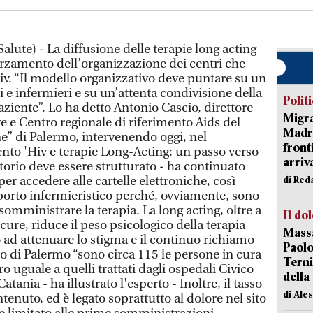
lute) - La diffusione delle terapie long acting
forzamento dell’organizzazione dei centri che
v. “Il modello organizzativo deve puntare su un
i e infermieri e su un’attenta condivisione della
Polit
paziente”. Lo ha detto Antonio Cascio, direttore
Migra
ve e Centro regionale di riferimento Aids del
Madri
ne” di Palermo, intervenendo oggi, nel
front
ento 'Hiv e terapie Long-Acting: un passo verso
arriva
torio deve essere strutturato - ha continuato
er accedere alle cartelle elettroniche, così
di Red
orto infermieristico perché, ovviamente, sono
somministrare la terapia. La long acting, oltre a
Il do
cure, riduce il peso psicologico della terapia
Massa
ad attenuare lo stigma e il continuo richiamo
Paolo
ico di Palermo “sono circa 115 le persone in cura
Terni
 uguale a quelli trattati dagli ospedali Civico
della
tania - ha illustrato l'esperto - Inoltre, il tasso
di Ale
nuto, ed è legato soprattutto al dolore nel sito