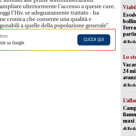
e limitato alle prime somministrazioni.
i ampliare ulteriormente l’accesso a queste cure,
Viabi
ggi l’Hiv, se adeguatamente trattato - ha
Esodo
ne cronica che consente una qualità e
bolli
agonabili a quelle della popolazione generale”.
Ferr
parti
itmo:
CLICCA QUI
di Red
izie su Google
Lo st
Vacan
24 mi
avanz
di Red
L’all
Campi
fiamm
maxi 
di Red