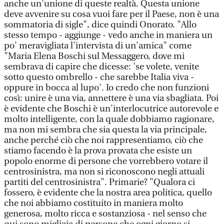
anche un'unione di queste realtà. Questa unione
deve avvenire su cosa vuoi fare per il Paese, non è una
sommatoria di sigle", dice quindi Onorato. "Allo
stesso tempo - aggiunge - vedo anche in maniera un
po' meravigliata l'intervista di un'amica" come
"Maria Elena Boschi sul Messaggero, dove mi
sembrava di capire che dicesse: 'se volete, venite
sotto questo ombrello - che sarebbe Italia viva -
oppure in bocca al lupo'. Io credo che non funzioni
così: unire è una via, annettere è una via sbagliata. Poi
è evidente che Boschi è un'interlocutrice autorevole e
molto intelligente, con la quale dobbiamo ragionare,
ma non mi sembra che sia questa la via principale,
anche perché ciò che noi rappresentiamo, ciò che
stiamo facendo è la prova provata che esiste un
popolo enorme di persone che vorrebbero votare il
centrosinistra, ma non si riconoscono negli attuali
partiti del centrosinistra". Primarie? "Qualora ci
fossero, è evidente che la nostra area politica, quello
che noi abbiamo costituito in maniera molto
generosa, molto ricca e sostanziosa - nel senso che