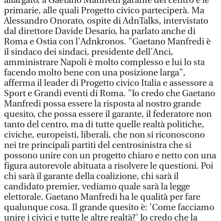
allargato, a Gaetano Manfredi garante del centro e le
primarie, alle quali Progetto civico parteciperà. Ma
Alessandro Onorato, ospite di AdnTalks, intervistato
dal direttore Davide Desario, ha parlato anche di
Roma e Ostia con l'Adnkronos. "Gaetano Manfredi è
il sindaco dei sindaci, presidente dell'Anci,
amministrare Napoli è molto complesso e lui lo sta
facendo molto bene con una posizione larga",
afferma il leader di Progetto civico Italia e assessore a
Sport e Grandi eventi di Roma. "Io credo che Gaetano
Manfredi possa essere la risposta al nostro grande
quesito, che possa essere il garante, il federatore non
tanto del centro, ma di tutte quelle realtà politiche,
civiche, europeisti, liberali, che non si riconoscono
nei tre principali partiti del centrosinistra che si
possono unire con un progetto chiaro e netto con una
figura autorevole abituata a risolvere le questioni. Poi
chi sarà il garante della coalizione, chi sarà il
candidato premier, vediamo quale sarà la legge
elettorale. Gaetano Manfredi ha le qualità per fare
qualunque cosa. Il grande quesito è: 'Come facciamo
unire i civici e tutte le altre realtà?' Io credo che la