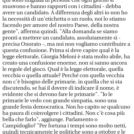
qui sono migliaia di persone che ogni giorno si
muovono e hanno rapporti con i cittadini - debba
avere un candidato. A differenza degli altri io non ho
la necessità di un'etichetta o un ruolo, noi lo stiamo
facendo per amore del nostro Paese, della nostra
gente", afferma quindi. "Alla domanda se siamo
pronti a mettere un candidato, assolutamente sì -
precisa Onorato -, ma noi non vogliamo contribuire a
questa confusione. Prima si deve capire qual è la
legge elettorale, Giorgia Meloni è stata molto abile, ha
creato una confusione enorme, non si sanno ancora
le regole del gioco. Qual è la legge elettorale, quella
vecchia o quella attuale? Perché con quella vecchia
non c'è bisogno delle primarie, in quella che si sta
discutendo, se hai il dovere di indicare il nome, è
evidente che si devono fare le primarie". "Io le
primarie le vedo con grande simpatia, sono una
grande festa democratica. Non ho capito se qualcuno
ha paura di coinvolgere i cittadini. Non c'è cosa più
bella che farlo", aggiunge. Parlamento o
Campidoglio? "Per fortuna i tempi sono molto netti,
quindi tecnicamente le politiche sono a ottobre e le