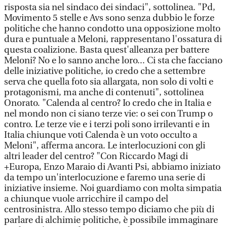
risposta sia nel sindaco dei sindaci", sottolinea. "Pd,
Movimento 5 stelle e Avs sono senza dubbio le forze
politiche che hanno condotto una opposizione molto
dura e puntuale a Meloni, rappresentano l'ossatura di
questa coalizione. Basta quest'alleanza per battere
Meloni? No e lo sanno anche loro... Ci sta che facciano
delle iniziative politiche, io credo che a settembre
serva che quella foto sia allargata, non solo di volti e
protagonismi, ma anche di contenuti", sottolinea
Onorato. "Calenda al centro? Io credo che in Italia e
nel mondo non ci siano terze vie: o sei con Trump o
contro. Le terze vie e i terzi poli sono irrilevanti e in
Italia chiunque voti Calenda è un voto occulto a
Meloni", afferma ancora. Le interlocuzioni con gli
altri leader del centro? "Con Riccardo Magi di
+Europa, Enzo Maraio di Avanti Psi, abbiamo iniziato
da tempo un'interlocuzione e faremo una serie di
iniziative insieme. Noi guardiamo con molta simpatia
a chiunque vuole arricchire il campo del
centrosinistra. Allo stesso tempo diciamo che più di
parlare di alchimie politiche, è possibile immaginare