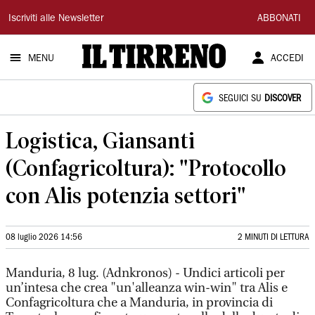
Il
Iscriviti alle Newsletter
ABBONATI
Tirreno
MENU
ACCEDI
SEGUICI SU
DISCOVER
Logistica, Giansanti
(Confagricoltura): "Protocollo
con Alis potenzia settori"
08 luglio 2026 14:56
2 MINUTI DI LETTURA
Manduria, 8 lug. (Adnkronos) - Undici articoli per
un’intesa che crea "un'alleanza win-win" tra Alis e
Confagricoltura che a Manduria, in provincia di