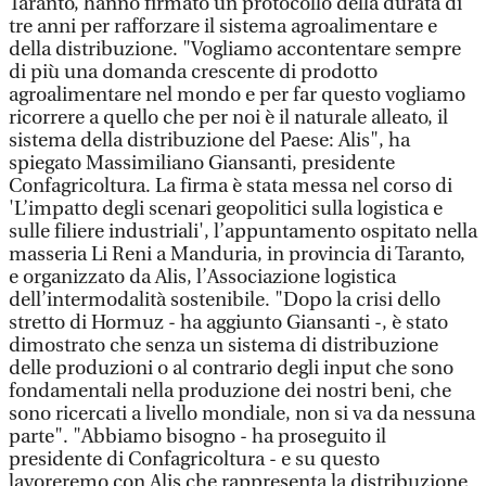
Taranto, hanno firmato un protocollo della durata di
tre anni per rafforzare il sistema agroalimentare e
della distribuzione. "Vogliamo accontentare sempre
di più una domanda crescente di prodotto
agroalimentare nel mondo e per far questo vogliamo
ricorrere a quello che per noi è il naturale alleato, il
sistema della distribuzione del Paese: Alis", ha
spiegato Massimiliano Giansanti, presidente
Confagricoltura. La firma è stata messa nel corso di
'L’impatto degli scenari geopolitici sulla logistica e
sulle filiere industriali', l’appuntamento ospitato nella
masseria Li Reni a Manduria, in provincia di Taranto,
e organizzato da Alis, l’Associazione logistica
dell’intermodalità sostenibile. "Dopo la crisi dello
stretto di Hormuz - ha aggiunto Giansanti -, è stato
dimostrato che senza un sistema di distribuzione
delle produzioni o al contrario degli input che sono
fondamentali nella produzione dei nostri beni, che
sono ricercati a livello mondiale, non si va da nessuna
parte". "Abbiamo bisogno - ha proseguito il
presidente di Confagricoltura - e su questo
lavoreremo con Alis che rappresenta la distribuzione