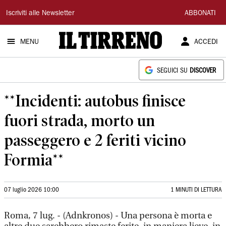
Il
Iscriviti alle Newsletter
ABBONATI
Tirreno
MENU
ACCEDI
SEGUICI SU
DISCOVER
**Incidenti: autobus finisce
fuori strada, morto un
passeggero e 2 feriti vicino
Formia**
07 luglio 2026 10:00
1 MINUTI DI LETTURA
Roma, 7 lug. - (Adnkronos) - Una persona è morta e