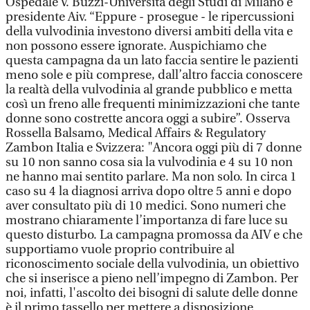
Ospedale V. Buzzi-Università degli Studi di Milano e
presidente Aiv. “Eppure - prosegue - le ripercussioni
della vulvodinia investono diversi ambiti della vita e
non possono essere ignorate. Auspichiamo che
questa campagna da un lato faccia sentire le pazienti
meno sole e più comprese, dall’altro faccia conoscere
la realtà della vulvodinia al grande pubblico e metta
così un freno alle frequenti minimizzazioni che tante
donne sono costrette ancora oggi a subire”. Osserva
Rossella Balsamo, Medical Affairs & Regulatory
Zambon Italia e Svizzera: "Ancora oggi più di 7 donne
su 10 non sanno cosa sia la vulvodinia e 4 su 10 non
ne hanno mai sentito parlare. Ma non solo. In circa 1
caso su 4 la diagnosi arriva dopo oltre 5 anni e dopo
aver consultato più di 10 medici. Sono numeri che
mostrano chiaramente l’importanza di fare luce su
questo disturbo. La campagna promossa da AIV e che
supportiamo vuole proprio contribuire al
riconoscimento sociale della vulvodinia, un obiettivo
che si inserisce a pieno nell’impegno di Zambon. Per
noi, infatti, l'ascolto dei bisogni di salute delle donne
è il primo tassello per mettere a disposizione