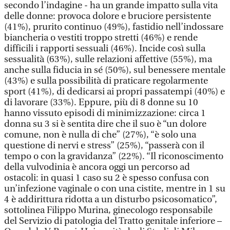
secondo l’indagine - ha un grande impatto sulla vita
delle donne: provoca dolore e bruciore persistente
(41%), prurito continuo (49%), fastidio nell’indossare
biancheria o vestiti troppo stretti (46%) e rende
difficili i rapporti sessuali (46%). Incide così sulla
sessualità (63%), sulle relazioni affettive (55%), ma
anche sulla fiducia in sé (50%), sul benessere mentale
(43%) e sulla possibilità di praticare regolarmente
sport (41%), di dedicarsi ai propri passatempi (40%) e
di lavorare (33%). Eppure, più di 8 donne su 10
hanno vissuto episodi di minimizzazione: circa 1
donna su 3 si è sentita dire che il suo è “un dolore
comune, non è nulla di che” (27%), “è solo una
questione di nervi e stress” (25%), “passerà con il
tempo o con la gravidanza” (22%). “Il riconoscimento
della vulvodinia è ancora oggi un percorso ad
ostacoli: in quasi 1 caso su 2 è spesso confusa con
un’infezione vaginale o con una cistite, mentre in 1 su
4 è addirittura ridotta a un disturbo psicosomatico”,
sottolinea Filippo Murina, ginecologo responsabile
del Servizio di patologia del Tratto genitale inferiore –