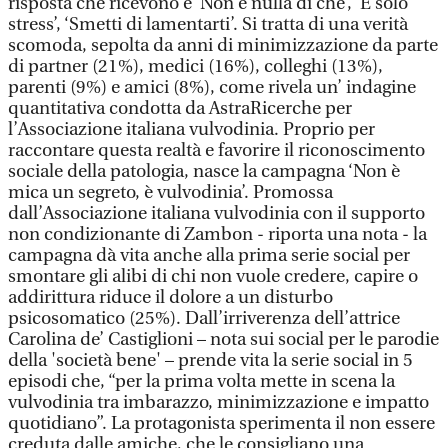
risposta che ricevono è ‘Non è nulla di che’, ‘È solo
stress’, ‘Smetti di lamentarti’. Si tratta di una verità
scomoda, sepolta da anni di minimizzazione da parte
di partner (21%), medici (16%), colleghi (13%),
parenti (9%) e amici (8%), come rivela un’ indagine
quantitativa condotta da AstraRicerche per
l’Associazione italiana vulvodinia. Proprio per
raccontare questa realtà e favorire il riconoscimento
sociale della patologia, nasce la campagna ‘Non è
mica un segreto, è vulvodinia’. Promossa
dall’Associazione italiana vulvodinia con il supporto
non condizionante di Zambon - riporta una nota - la
campagna dà vita anche alla prima serie social per
smontare gli alibi di chi non vuole credere, capire o
addirittura riduce il dolore a un disturbo
psicosomatico (25%). Dall’irriverenza dell’attrice
Carolina de’ Castiglioni – nota sui social per le parodie
della 'società bene' – prende vita la serie social in 5
episodi che, “per la prima volta mette in scena la
vulvodinia tra imbarazzo, minimizzazione e impatto
quotidiano”. La protagonista sperimenta il non essere
creduta dalle amiche, che le consigliano una