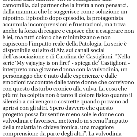
camomilla, dal partner che la invita a non pensarci,
dalla mamma che le suggerisce come soluzione un
nipotino. Episodio dopo episodio, la protagonista
accumula incomprensioni e frustrazioni, ma trova
anche la forza di reagire e capisce che a esagerare non
è lei, ma tutti coloro che minimizzano e non
capiscono l’impatto reale della Patologia. La serie è
disponibile sul sito di Aiv, sui canali social
dell’associazione e di Carolina de’ Castiglioni. "Nella
serie ‘My vajayjay is on fire!’ - spiega de' Castiglioni -
interpreto una giovane donna con la vulvodinia, un
personaggio che è nato dalle esperienze e dalle
emozioni raccontate dalle tante donne che convivono
con questo disturbo cronico alla vulva. La cosa che
più mi ha colpita non è tanto il dolore fisico quanto il
silenzio a cui vengono costrette quando provano ad
aprirsi con gli altri. Spero davvero che questo
progetto possa far sentire meno sole le donne con
vulvodinia e favorisca, mettendo in scena l’impatto
della malattia in chiave ironica, una maggiore
comprensione da parte degli altri”. La vulvodinia -