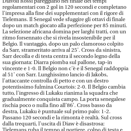
Diavoli Rossi pareggiano nel finale dei tempi
regolamentari con 2 gol in 120 secondi e completano
l'impresa alla fine dei supplementari con il rigore di
Tielemans. Il Senegal vede sfuggire gli ottavi di finale
dopo un match giocato alla perfezione per 85 minuti.
La selezione africana domina per larghi tratti, con un
ritmo forsennato che si rivela insostenibile per il
Belgio. Il vantaggio, dopo un palo clamoroso colpito
da Sarr, strameritato arriva al 25'. Cross da sinistra,
Sarr decolla e di testa centra il secondo legno della
sua giornata: Diarra piomba sul pallone, tap-in
vincente e 1-0. Il Belgio non c'è e il Senegal raddoppia
al 51' con Sarr. Lunghissimo lancio di Jakobs,
l'attaccante controlla di petto e con un destro
potentissimo fulmina Courtois: 2-0. Il Belgio cambia
tutto, l'ingresso di Lukaku rianima la squadra che
gradualmente conquista campo. La porta senegalese
rischia poco o nulla fino all'86'. Cross basso da
destra, Lukaku è puntuale sul primo palo: 1-2.
Passano 120 secondi e la rimonta è realtà. Sul cross
dalla trequarti, l'uscita di Diaw è disastrosa:
Tielemans ruba il tempo al portiere, colpo di testa e