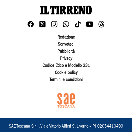
Redazione
Scriveteci
Pubblicità
Privacy
Codice Etico e Modello 231
Cookie policy
Termini e condizioni
SAE Toscana S.r.l., Viale Vittorio Alfieri 9, Livorno – PI 02054410499