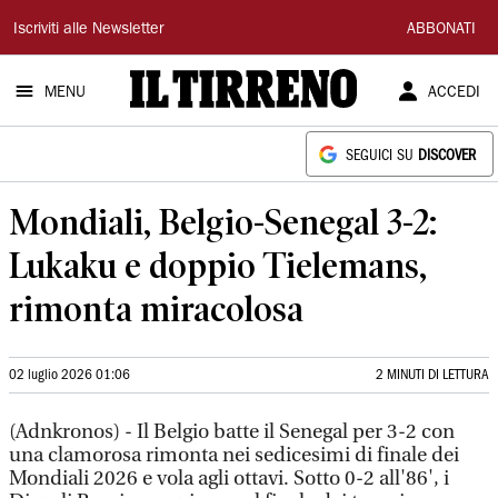
Il
Iscriviti alle Newsletter
ABBONATI
Tirreno
MENU
ACCEDI
SEGUICI SU
DISCOVER
Mondiali, Belgio-Senegal 3-2:
Lukaku e doppio Tielemans,
rimonta miracolosa
02 luglio 2026 01:06
2 MINUTI DI LETTURA
(Adnkronos) - Il Belgio batte il Senegal per 3-2 con
una clamorosa rimonta nei sedicesimi di finale dei
Mondiali 2026 e vola agli ottavi. Sotto 0-2 all'86', i