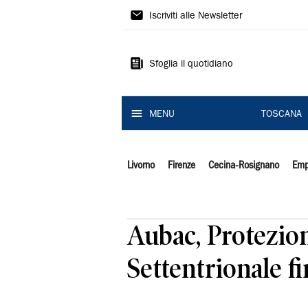
Il
Iscriviti alle Newsletter
Tirreno
Sfoglia il quotidiano
MENU
TOSCANA
Livorno
Firenze
Cecina-Rosignano
Emp
Aubac, Protezion
Settentrionale f