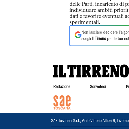
delle Parti, incaricato di
individuare ambiti priori
dati e favorire eventuali ac
sperimentali.
Non lasciare decidere l'algor
scegli
Il Tirreno
per le tue not
Redazione
Scriveteci
P
SAE Toscana S.r.l., Viale Vittorio Alfieri 9, Li