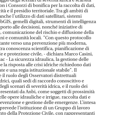
aggio degli scenari di severità idrica e scarsità
con i Consorzi di bonifica per la raccolta di dati,
ità e il presidio territoriale. Tra gli ambiti di
che l’utilizzo di dati satellitari, sistemi
ebGIS, gemelli digitali, strumenti di intelligenza
pporto alle decisioni, nonché iniziative di
, comunicazione del rischio e diffusione della
ini e comunità locali. "Con questo protocollo
tante verso una prevenzione più moderna,
tra conoscenza scientifica, pianificazione di
le e protezione civile, - dichiara Marco Casini,
c - La sicurezza idraulica, la gestione delle
 e la risposta alle crisi idriche richiedono dati
 e una regia istituzionale stabile". Il
il ruolo degli Osservatori distrettuali
drici, quali sedi di raccordo conoscitivo e
egli scenari di severità idrica, e il ruolo dei
presentati da Anbi, come soggetti di prossimità
lle opere idrauliche e irrigue, raccolta dati e
prevenzione e gestione delle emergenze. L’intesa
prevede l’istituzione di un Gruppo di lavoro
to della Protezione Civile, con rappresentanti