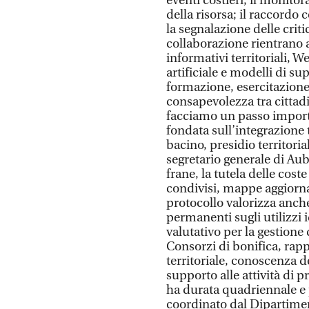
eventi costieri; il monitor
della risorsa; il raccordo 
la segnalazione delle critic
collaborazione rientrano an
informativi territoriali, W
artificiale e modelli di su
formazione, esercitazione
consapevolezza tra cittad
facciamo un passo impor
fondata sull’integrazione 
bacino, presidio territoria
segretario generale di Auba
frane, la tutela delle coste
condivisi, mappe aggiornate
protocollo valorizza anche 
permanenti sugli utilizzi i
valutativo per la gestione d
Consorzi di bonifica, rap
territoriale, conoscenza de
supporto alle attività di 
ha durata quadriennale e 
coordinato dal Dipartimen