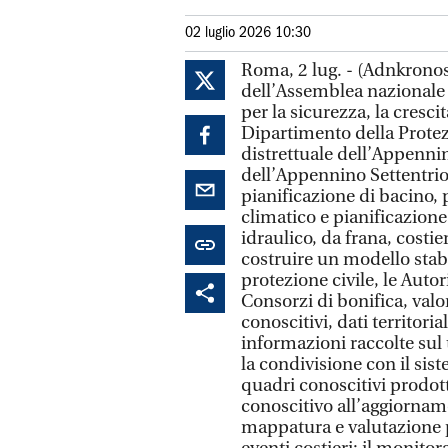
02 luglio 2026 10:30
Roma, 2 lug. - (Adnkronos) 
dell’Assemblea nazionale d
per la sicurezza, la crescita
Dipartimento della Protezi
distrettuale dell’Appennin
dell’Appennino Settentrion
pianificazione di bacino, 
climatico e pianificazione 
idraulico, da frana, costie
costruire un modello stabi
protezione civile, le Autor
Consorzi di bonifica, valo
conoscitivi, dati territorial
informazioni raccolte sul t
la condivisione con il sis
quadri conoscitivi prodott
conoscitivo all’aggiorname
mappatura e valutazione po