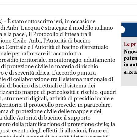
- È stato sottoscritto ieri, in occasione
i Anbi 'L’acqua è strategia: il modello italiano
 e la pace', il Protocollo d’intesa tra il
one Civile, Anbi, l’Autorità di bacino
Le pr
o Centrale e l’Autorità di bacino distrettuale
Nuovo
ale per rafforzare il raccordo tra
paten
presidio territoriale, monitoraggio, adattamento
in au
di protezione civile in materia di rischio
ro e di severità idrica. L’accordo punta a
di Red
le di collaborazione tra il sistema nazionale di
ità di bacino distrettuali e il sistema dei
rizzando mappe di pericolosità e rischio, quadri
i, strumenti digitali, attività di presidio locale e
erritorio. Il protocollo prevede, in particolare,
tema di protezione civile delle mappe e dei
i dalle Autorità di bacino; il supporto
nto della pianificazione di protezione civile; la
st-evento degli effetti di alluvioni, frane ed