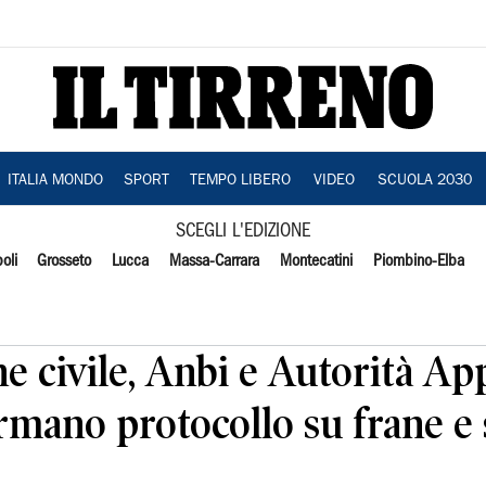
ITALIA MONDO
SPORT
TEMPO LIBERO
VIDEO
SCUOLA 2030
SCEGLI L'EDIZIONE
oli
Grosseto
Lucca
Massa-Carrara
Montecatini
Piombino-Elba
e civile, Anbi e Autorità A
irmano protocollo su frane e 