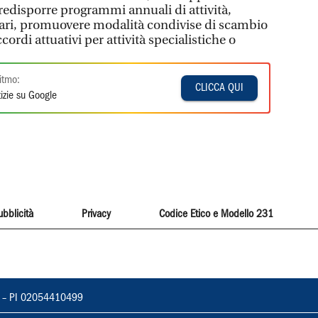
 predisporre programmi annuali di attività,
tari, promuovere modalità condivise di scambio
cordi attuativi per attività specialistiche o
itmo:
CLICCA QUI
izie su Google
ubblicità
Privacy
Codice Etico e Modello 231
vorno – PI 02054410499