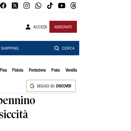
ACCEDI
ABBONATI
SHIPPING
CERCA
Pisa
Pistoia
Pontedera
Prato
Versilia
SEGUICI SU
DISCOVER
ppennino
siccità