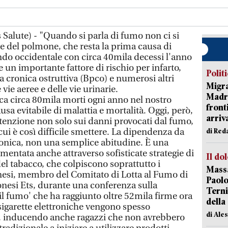
Salute) - "Quando si parla di fumo non ci si
re del polmone, che resta la prima causa di
do occidentale con circa 40mila decessi l'anno
he un importante fattore di rischio per infarto,
Polit
cronica ostruttiva (Bpco) e numerosi altri
Migra
 vie aeree e delle vie urinarie.
Madri
 circa 80mila morti ogni anno nel nostro
front
usa evitabile di malattia e mortalità. Oggi, però,
arriva
ttenzione non solo sui danni provocati dal fumo,
ui è così difficile smettere. La dipendenza da
di Red
ronica, non una semplice abitudine. È una
mentata anche attraverso sofisticate strategie di
Il do
el tabacco, che colpiscono soprattutto i
Massa
onesi, membro del Comitato di Lotta al Fumo di
Paolo
esi Ets, durante una conferenza sulla
Terni
l fumo' che ha raggiunto oltre 52mila firme ora
della
 sigarette elettroniche vengono spesso
di Ale
, inducendo anche ragazzi che non avrebbero