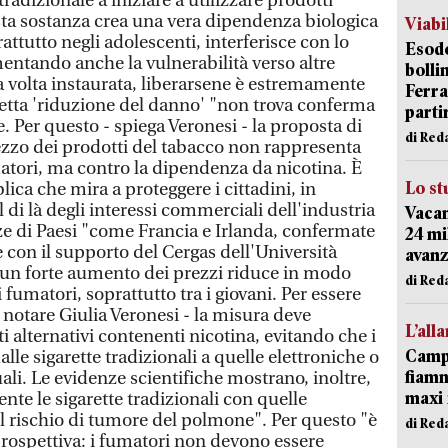
radizionale a iniziare a utilizzare prodotti
ta sostanza crea una vera dipendenza biologica
Viabi
rattutto negli adolescenti, interferisce con lo
Esodo
mentando anche la vulnerabilità verso altre
bolli
 volta instaurata, liberarsene è estremamente
Ferr
ddetta 'riduzione del danno' "non trova conferma
parti
e. Per questo - spiega Veronesi - la proposta di
di Red
ezzo dei prodotti del tabacco non rappresenta
matori, ma contro la dipendenza da nicotina. È
Lo st
ica che mira a proteggere i cittadini, in
al di là degli interessi commerciali dell'industria
Vacan
ze di Paesi "come Francia e Irlanda, confermate
24 mi
e con il supporto del Cergas dell'Università
avanz
un forte aumento dei prezzi riduce in modo
di Red
 fumatori, soprattutto tra i giovani. Per essere
a notare Giulia Veronesi - la misura deve
L’all
i alternativi contenenti nicotina, evitando che i
Campi
lle sigarette tradizionali a quelle elettroniche o
fiamm
li. Le evidenze scientifiche mostrano, inoltre,
maxi 
te le sigarette tradizionali con quelle
il rischio di tumore del polmone". Per questo "è
di Red
ospettiva: i fumatori non devono essere