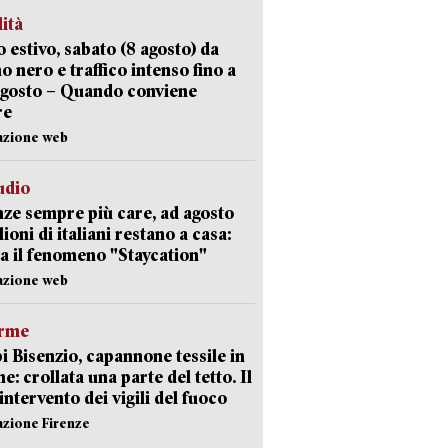
lità
 estivo, sabato (8 agosto) da
no nero e traffico intenso fino a
agosto – Quando conviene
re
azione web
udio
ze sempre più care, ad agosto
lioni di italiani restano a casa:
a il fenomeno "Staycation"
azione web
arme
 Bisenzio, capannone tessile in
e: crollata una parte del tetto. Il
intervento dei vigili del fuoco
azione Firenze