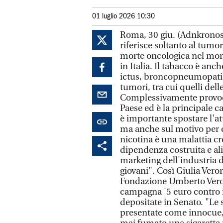
01 luglio 2026 10:30
Roma, 30 giu. (Adnkronos 
riferisce soltanto al tumo
morte oncologica nel mon
in Italia. Il tabacco è anc
ictus, broncopneumopatia 
tumori, tra cui quelli delle
Complessivamente provoca
Paese ed è la principale ca
è importante spostare l'a
ma anche sul motivo per c
nicotina è una malattia c
dipendenza costruita e ali
marketing dell'industria d
giovani". Così Giulia Ver
Fondazione Umberto Veron
campagna '5 euro contro i
depositate in Senato. "Le
presentate come innocue