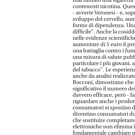
mai fumato una sigaretta t
contenenti nicotina. Ques
- avverte Veronesi - e, sop
sviluppo del cervello, au
forme di dipendenza. Una
difficile". Anche la cosi
nelle evidenze scientifich
aumentare di 5 euro il pr
una battaglia contro i fu
una misura di salute pubbl
particolare i più giovani, 
del tabacco". Le esperien
anche da analisi realizzat
Bocconi, dimostrano che 
significativo il numero dei
davvero efficace, però - f
riguardare anche i prodott
consumatori si spostino da
diventino consumatori dua
che sostituire completamen
elettroniche non elimina 
fondamentale cambiare pr