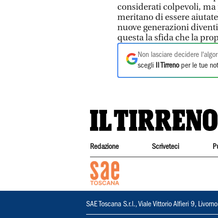
considerati colpevoli, ma
meritano di essere aiutat
nuove generazioni diventin
questa la sfida che la pro
Non lasciare decidere l'algor
scegli
Il Tirreno
per le tue not
Redazione
Scriveteci
P
SAE Toscana S.r.l., Viale Vittorio Alfieri 9, Li