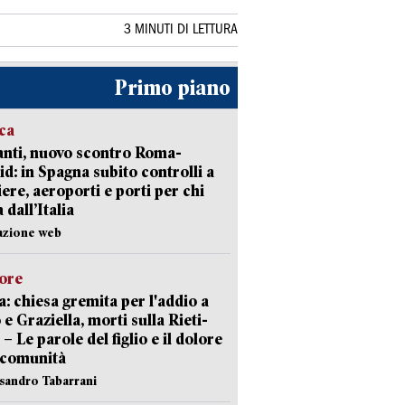
3 MINUTI DI LETTURA
Primo piano
ica
nti, nuovo scontro Roma-
d: in Spagna subito controlli a
iere, aeroporti e porti per chi
 dall’Italia
azione web
lore
: chiesa gremita per l'addio a
 e Graziella, morti sulla Rieti-
 – Le parole del figlio e il dolore
 comunità
ssandro Tabarrani