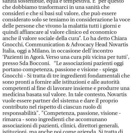
sanità sostenibile, equa e tempestiva. E’ per questo
che dobbiamo trasformarci in una sanità che
consideri e che si basi sul valore, che può essere
considerato solo se teniamo in considerazione la voce
delle persone che vivono la malattia tutti i giorni e
quindi affiancare al valore clinico ed economico
anche il valore sociale della cura”. Lo ha detto Chiara
Gnocchi, Communication & Advocacy Head Novartis
Italia, oggi a Milano, in occasione dell’incontro
‘Pazienti in Agorà. Verso una cura più vicina per tutti',
presso Sda Bocconi. “Le associazioni pazienti oggi
portano competenza, passione e visione - spiega
Gnocchi - Si tratta di tre ingredienti fondamentali che
sono pronti a fornire alle istituzioni e alle autorità
competenti al fine di lavorare insieme e produrre una
medicina basata sul valore. In tale contesto, Novartis
vuole essere partner del sistema e dare il proprio
contributo nel rispetto di ciascun ruolo di
responsabilità". "Competenza, passione, visione -
rimarca - sono ingredienti che accomunano
associazioni di pazienti, clinici, direttori generali,
istituzioni, ma anche noi come azienda. Si tratta di