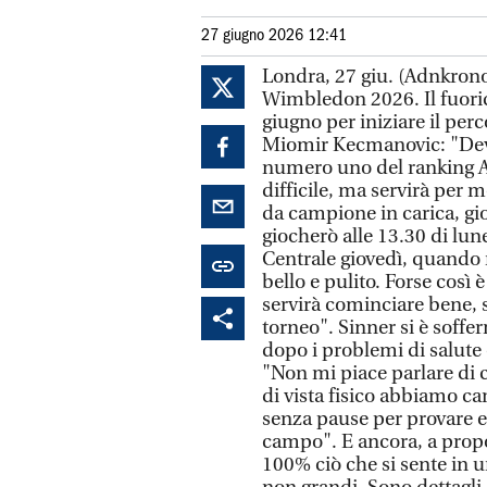
27 giugno 2026 12:41
Londra, 27 giu. (Adnkronos
Wimbledon 2026. Il fuori
giugno per iniziare il perc
Miomir Kecmanovic: "Devo
numero uno del ranking A
difficile, ma servirà per m
da campione in carica, gi
giocherò alle 13.30 di lune
Centrale giovedì, quando 
bello e pulito. Forse così
servirà cominciare bene, s
torneo". Sinner si è soff
dopo i problemi di salute 
"Non mi piace parlare di
di vista fisico abbiamo c
senza pause per provare e
campo". E ancora, a propo
100% ciò che si sente in 