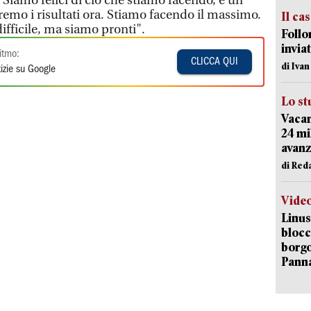
 Siamo felici di ciò che stiamo facendo, è un
emo i risultati ora. Stiamo facendo il massimo.
Il ca
ifficile, ma siamo pronti".
Follo
inviat
itmo:
CLICCA QUI
di Iva
izie su Google
Lo st
Vacan
24 mi
avanz
di Red
Vide
Linus
blocc
borgo
Pann