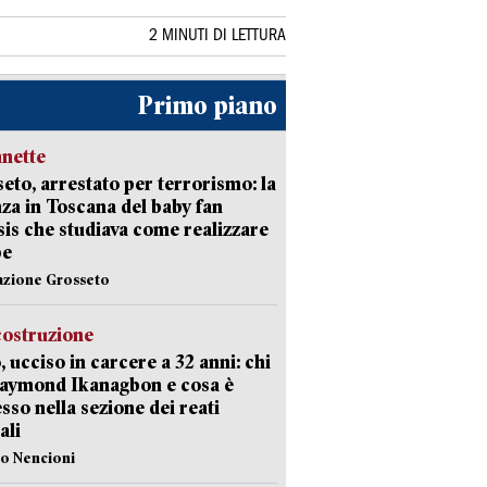
2 MINUTI DI LETTURA
Primo piano
nette
eto, arrestato per terrorismo: la
za in Toscana del baby fan
Isis che studiava come realizzare
be
azione Grosseto
costruzione
, ucciso in carcere a 32 anni: chi
Raymond Ikanagbon e cosa è
sso nella sezione dei reati
ali
lo Nencioni