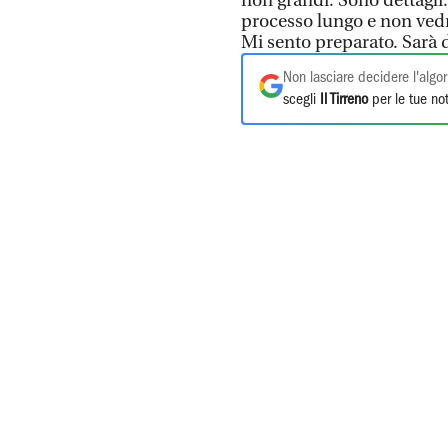
non grandi. Sono dettagli.
processo lungo e non vedr
Mi sento preparato. Sarà d
Non lasciare decidere l'algor
scegli
Il Tirreno
per le tue not