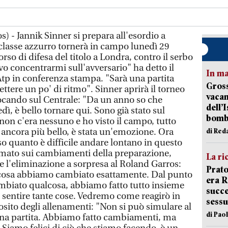
) - Jannik Sinner si prepara all'esordio a
classe azzurro tornerà in campo lunedì 29
orso di difesa del titolo a Londra, contro il serbo
 concentrarmi sull'avversario" ha detto il
In ma
tp in conferenza stampa. "Sarà una partita
Gross
ettere un po' di ritmo". Sinner aprirà il torneo
vacan
ocando sul Centrale: "Da un anno so che
dell’
dì, è bello tornare qui. Sono già stato sul
bom
non c'era nessuno e ho visto il campo, tutto
 è ancora più bello, è stata un'emozione. Ora
di Red
o quanto è difficile andare lontano in questo
ermato sui cambiamenti della preparazione,
La ri
e l'eliminazione a sorpresa al Roland Garros:
Prato
 cosa abbiamo cambiato esattamente. Dal punto
era 
ambiato qualcosa, abbiamo fatto tutto insieme
succe
 sentire tante cose. Vedremo come reagirò in
sessu
sito degli allenamenti: "Non si può simulare al
di Pao
una partita. Abbiamo fatto cambiamenti, ma