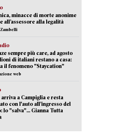
so
nica, minacce di morte anonime
e all’assessore alla legalità
n Zambelli
udio
ze sempre più care, ad agosto
lioni di italiani restano a casa:
a il fenomeno "Staycation"
azione web
o
 arriva a Campiglia e resta
ato con l'auto all’ingresso del
: lo "salva"... Gianna Tutta
a