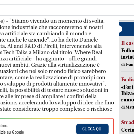
os) - "Stiamo vivendo un momento di svolta,
zione industriale che racconteremo ai nostri
nza artificiale sta cambiando il mondo e
e anche le aziende”. Lo ha detto Daniele
Il ca
ta, AI and R&D di Pirelli, intervenendo alla
Follo
 Tech Talks a Milano dal titolo 'Where Real
inviat
nza artificiale - ha aggiunto - offre grandi
uovi ambiti. Grazie alla virtualizzazione è
di Iva
tuazioni che nel solo mondo fisico sarebbero
ontare, come la realizzazione di prototipi con
Fa di
lo sviluppo di prodotti altamente innovativi".
«Fort
li, la possibilità di testare nuove soluzioni in
Ibiza
 alle imprese di ampliare i confini della
rumor
azione, accelerando lo sviluppo di idee che fino
di Mat
 state considerate troppo complesse o rischiose
Strad
itmo:
Cecin
CLICCA QUI
izie su Google