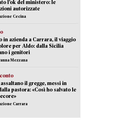
ato l’ok del ministero: le
zioni autorizzate
azione Cecina
to
 in azienda a Carrara, il viaggio
olore per Aldo: dalla Sicilia
ano i genitori
vanna Mezzana
cconto
i assaltano il gregge, messi in
dalla pastora: «Così ho salvato le
pecore»
azione Carrara