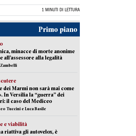
1 MINUTI DI LETTURA
Primo piano
so
nica, minacce di morte anonime
e all’assessore alla legalità
n Zambelli
scutere
e dei Marmi non sarà mai come
». In Versilia la “guerra” dei
i: il caso del Mediceo
teo Tuccini e Luca Basile
e e viabilità
a riattiva gli autovelox, è