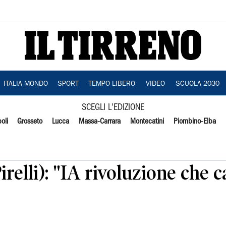
ITALIA MONDO
SPORT
TEMPO LIBERO
VIDEO
SCUOLA 2030
SCEGLI L'EDIZIONE
oli
Grosseto
Lucca
Massa-Carrara
Montecatini
Piombino-Elba
irelli): "IA rivoluzione che 