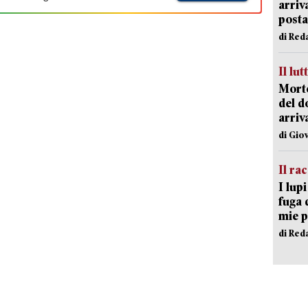
arriv
posta
di Red
Il lut
Morto
del d
arriv
di Gio
Il ra
I lup
fuga 
mie 
di Red