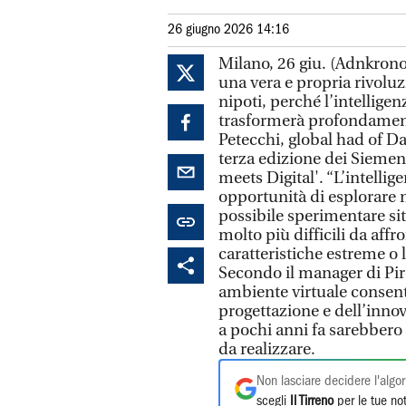
26 giugno 2026 14:16
Milano, 26 giu. (Adnkron
una vera e propria rivolu
nipoti, perché l’intellige
trasformerà profondament
Petecchi, global had of Da
terza edizione dei Siemens
meets Digital'. “L’intellige
opportunità di esplorare n
possibile sperimentare si
molto più difficili da affr
caratteristiche estreme o 
Secondo il manager di Pirel
ambiente virtuale consente
progettazione e dell’innov
a pochi anni fa sarebbero
da realizzare.
Non lasciare decidere l'algor
scegli
Il Tirreno
per le tue not