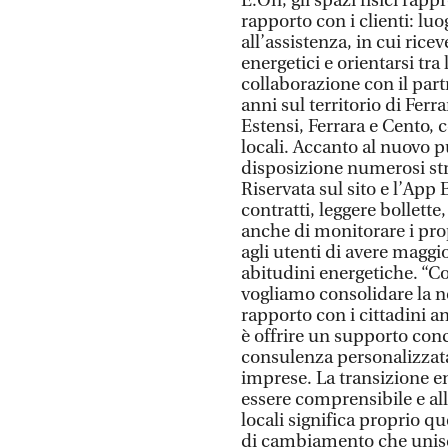
E.On, gli spazi fisici ra
rapporto con i clienti: luo
all’assistenza, in cui ric
energetici e orientarsi tra
collaborazione con il par
anni sul territorio di Ferra
Estensi, Ferrara e Cento,
locali. Accanto al nuovo p
disposizione numerosi strum
Riservata sul sito e l’App
contratti, leggere bollett
anche di monitorare i pr
agli utenti di avere maggi
abitudini energetiche. “C
vogliamo consolidare la no
rapporto con i cittadini an
è offrire un supporto conc
consulenza personalizzata 
imprese. La transizione en
essere comprensibile e alla
locali significa proprio 
di cambiamento che unisce