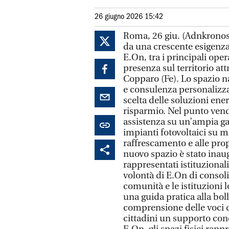
26 giugno 2026 15:42
Roma, 26 giu. (Adnkronos)
da una crescente esigenza
E.On, tra i principali oper
presenza sul territorio at
Copparo (Fe). Lo spazio na
e consulenza personalizz
scelta delle soluzioni ener
risparmio. Nel punto vend
assistenza su un’ampia gam
impianti fotovoltaici su mi
raffrescamento e alle propos
nuovo spazio è stato inau
rappresentati istituziona
volontà di E.On di consoli
comunità e le istituzioni 
una guida pratica alla bol
comprensione delle voci d
cittadini un supporto con