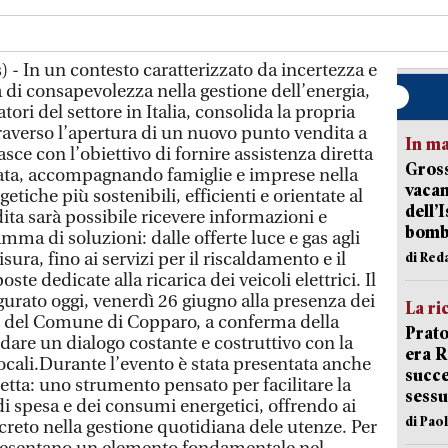
 - In un contesto caratterizzato da incertezza e
 di consapevolezza nella gestione dell’energia,
atori del settore in Italia, consolida la propria
traverso l’apertura di un nuovo punto vendita a
In ma
sce con l’obiettivo di fornire assistenza diretta
Gross
ata, accompagnando famiglie e imprese nella
vacan
getiche più sostenibili, efficienti e orientate al
dell’
ita sarà possibile ricevere informazioni e
bom
ma di soluzioni: dalle offerte luce e gas agli
sura, fino ai servizi per il riscaldamento e il
di Red
te dedicate alla ricarica dei veicoli elettrici. Il
gurato oggi, venerdì 26 giugno alla presenza dei
La ri
li del Comune di Copparo, a conferma della
Prato
dare un dialogo costante e costruttivo con la
era 
locali.Durante l’evento è stata presentata anche
succe
letta: uno strumento pensato per facilitare la
sessu
i spesa e dei consumi energetici, offrendo ai
di Pao
creto nella gestione quotidiana dele utenze. Per