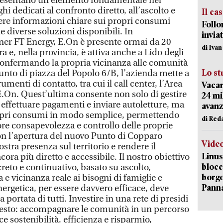
ppresentano un elemento fondamentale nel
ghi dedicati al confronto diretto, all’ascolto e
Il ca
evere informazioni chiare sui propri consumi
Follo
 le diverse soluzioni disponibili. In
inviat
tner FT Energy, E.On è presente ormai da 20
di Iva
ra e, nella provincia, è attiva anche a Lido degli
 confermando la propria vicinanza alle comunità
Lo st
unto di piazza del Popolo 6/B, l’azienda mette a
enti di contatto, tra cui il call center, l’Area
Vacan
 E.On. Quest’ultima consente non solo di gestire
24 mi
e, effettuare pagamenti e inviare autoletture, ma
avanz
opri consumi in modo semplice, permettendo
di Red
ore consapevolezza e controllo delle proprie
on l’apertura del nuovo Punto di Copparo
Vide
stra presenza sul territorio e rendere il
Linus
cora più diretto e accessibile. Il nostro obiettivo
blocc
reto e continuativo, basato su ascolto,
borgo
e vicinanza reale ai bisogni di famiglie e
Pann
ergetica, per essere davvero efficace, deve
 portata di tutti. Investire in una rete di presidi
questo: accompagnare le comunità in un percorso
 sostenibilità, efficienza e risparmio,