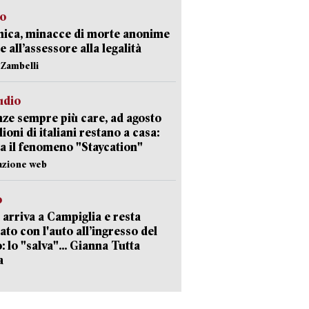
so
nica, minacce di morte anonime
e all’assessore alla legalità
n Zambelli
udio
ze sempre più care, ad agosto
lioni di italiani restano a casa:
a il fenomeno "Staycation"
azione web
o
 arriva a Campiglia e resta
ato con l'auto all’ingresso del
: lo "salva"... Gianna Tutta
a