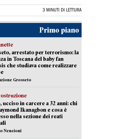
3 MINUTI DI LETTURA
Primo piano
nette
eto, arrestato per terrorismo: la
za in Toscana del baby fan
Isis che studiava come realizzare
be
azione Grosseto
costruzione
, ucciso in carcere a 32 anni: chi
Raymond Ikanagbon e cosa è
sso nella sezione dei reati
ali
lo Nencioni