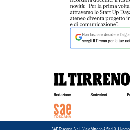
ricorda la docente, il fes
novità: “Per la prima volt
attraverso lo Start Up Day
ateneo diventa progetto im
e di comunicazione”.
Non lasciare decidere l'algor
scegli
Il Tirreno
per le tue not
Redazione
Scriveteci
P
SAE Toscana S.r.l., Viale Vittorio Alfieri 9, Li