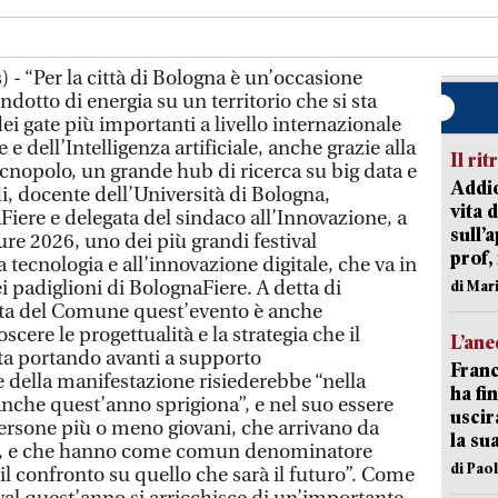
- “Per la città di Bologna è un’occasione
ndotto di energia su un territorio che si sta
 gate più importanti a livello internazionale
 e dell’Intelligenza artificiale, anche grazie alla
Il rit
cnopolo, un grande hub di ricerca su big data e
Addio
di, docente dell’Università di Bologna,
vita 
iere e delegata del sindaco all’Innovazione, a
sull’
e 2026, uno dei più grandi festival
prof,
a tecnologia e all’innovazione digitale, che va in
i padiglioni di BolognaFiere. A detta di
di Mar
ista del Comune quest’evento è anche
cere le progettualità e la strategia che il
L’an
sta portando avanti a supporto
Franc
re della manifestazione risiederebbe “nella
ha fin
nche quest’anno sprigiona”, e nel suo essere
uscir
ersone più o meno giovani, che arrivano da
la su
aesi, e che hanno come comun denominatore
di Pao
 il confronto su quello che sarà il futuro”. Come