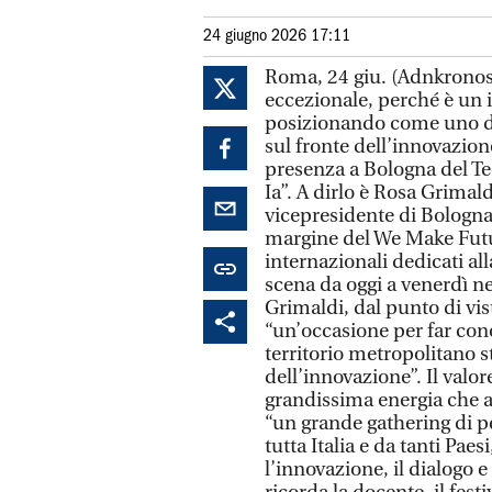
24 giugno 2026 17:11
Roma, 24 giu. (Adnkronos) 
eccezionale, perché è un i
posizionando come uno dei
sul fronte dell’innovazione
presenza a Bologna del Te
Ia”. A dirlo è Rosa Grimal
vicepresidente di BolognaF
margine del We Make Futur
internazionali dedicati all
scena da oggi a venerdì ne
Grimaldi, dal punto di v
“un’occasione per far conos
territorio metropolitano 
dell’innovazione”. Il valo
grandissima energia che a
“un grande gathering di p
tutta Italia e da tanti P
l’innovazione, il dialogo e