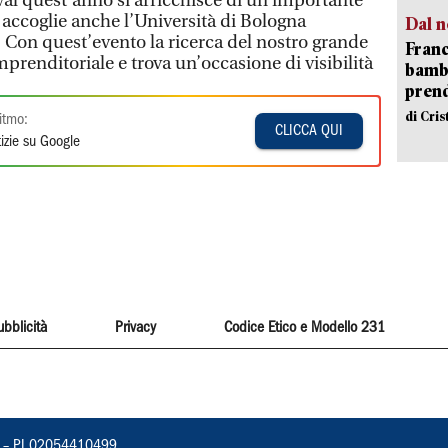
tival quest’anno si arricchisce di un’importante
a accoglie anche l’Università di Bologna
Dal n
. Con quest’evento la ricerca del nostro grande
Franc
prenditoriale e trova un’occasione di visibilità
bambi
pren
di Cri
itmo:
CLICCA QUI
izie su Google
ubblicità
Privacy
Codice Etico e Modello 231
vorno – PI 02054410499