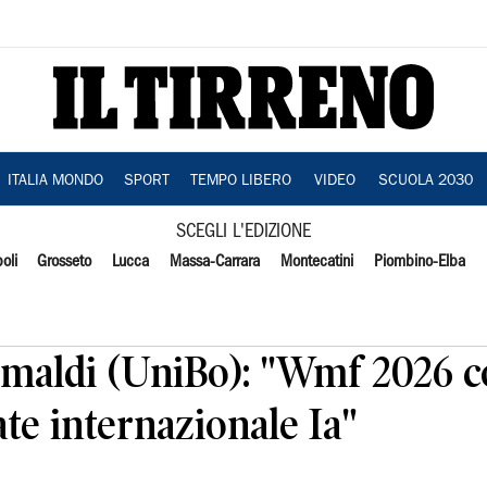
ITALIA MONDO
SPORT
TEMPO LIBERO
VIDEO
SCUOLA 2030
SCEGLI L'EDIZIONE
oli
Grosseto
Lucca
Massa-Carrara
Montecatini
Piombino-Elba
imaldi (UniBo): "Wmf 2026 
te internazionale Ia"